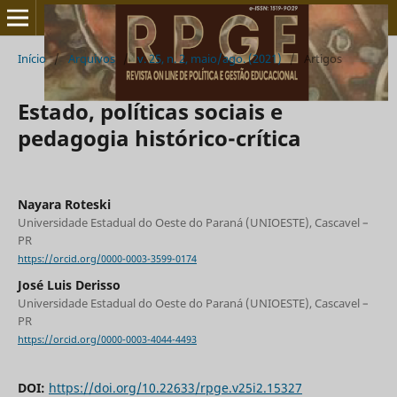
Início
/
Arquivos
/
v. 25, n. 2, maio/ago. (2021)
/
Artigos
Estado, políticas sociais e
pedagogia histórico-crítica
Nayara Roteski
Universidade Estadual do Oeste do Paraná (UNIOESTE), Cascavel –
PR
https://orcid.org/0000-0003-3599-0174
José Luis Derisso
Universidade Estadual do Oeste do Paraná (UNIOESTE), Cascavel –
PR
https://orcid.org/0000-0003-4044-4493
DOI:
https://doi.org/10.22633/rpge.v25i2.15327