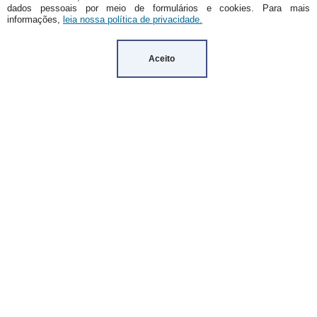
9029
dados pessoais por meio de formulários e cookies. Para mais
informações,
leia nossa política de privacidade.
A1 (2021-2024)
DOI: 10.22633/rpge
Aceito
Faculdade de Ciências e Letras, Campus de
Araraquara, Unesp
Departamento Ciências da Educação
Rodovia Araraquara-Jaú, km 1
Caixa Postal 174 – CEP 14800-901
Araraquara – SP – Brasil