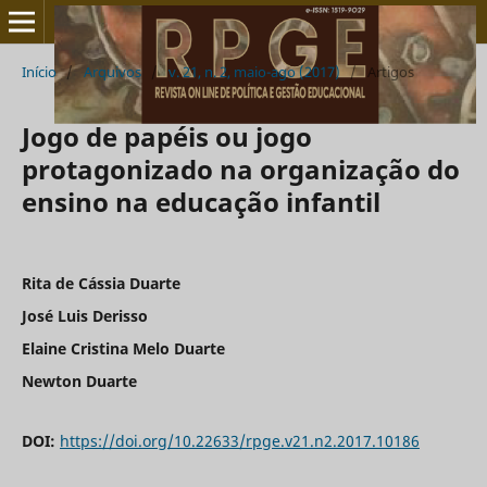
Início
/
Arquivos
/
v. 21, n. 2, maio-ago (2017)
/
Artigos
Jogo de papéis ou jogo
protagonizado na organização do
ensino na educação infantil
Rita de Cássia Duarte
José Luis Derisso
Elaine Cristina Melo Duarte
Newton Duarte
DOI:
https://doi.org/10.22633/rpge.v21.n2.2017.10186