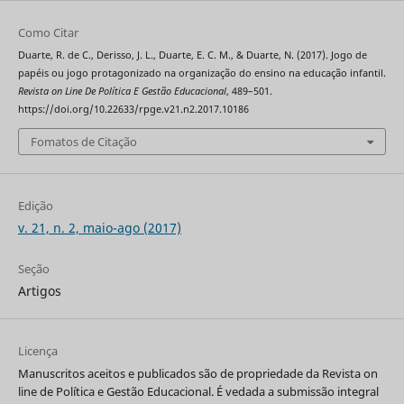
Como Citar
Duarte, R. de C., Derisso, J. L., Duarte, E. C. M., & Duarte, N. (2017). Jogo de
papéis ou jogo protagonizado na organização do ensino na educação infantil.
Revista on Line De Política E Gestão Educacional
, 489–501.
https://doi.org/10.22633/rpge.v21.n2.2017.10186
Fomatos de Citação
Edição
v. 21, n. 2, maio-ago (2017)
Seção
Artigos
Licença
Manuscritos aceitos e publicados são de propriedade da Revista on
line de Política e Gestão Educacional. É vedada a submissão integral