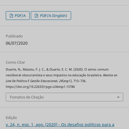
PDF/A
PDF/A (English)
Publicado
06/07/2020
Como Citar
Duarte, N., Mazzeu, F. J. C., & Duarte, E. C. M. (2020). O senso comum
neoliberal obscurantista e seus impactos na educação brasileira.
Revista on
Line De Política E Gestão Educacional
,
24
(esp1), 715–736.
https://doi.org/10.22633/rpge.v24iesp1.13786
Fomatos de Citação
Edição
v. 24, n. esp. 1, ago. (2020) - Os desafios políticos para a