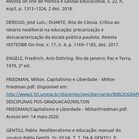
Revista on line de Política e Gestão Educacional, v. 22, n.
esp3, p. 1313–1324, 2 dez. 2018.
DERISSO, José Luis.; DUARTE, Rita de Cássia. Crítica ao
ideário neoliberal na educação: precarização e
descaracterização da escola pública paulista. Revista
HISTEDBR On-line, v. 17, n. 4, p. 1169–1185, dez. 2017.
ENGELS, Friedrich. Anti-Dühring. Rio de Janeiro: Paz e Terra,
1979, 2ª ed.
FRIEDMAN, Milton. Capitalismo e Liberdade - Milton
Friedman.pdf. Disponível em:
http://www2.fct.unesp.br/docentes/geo/bernardo/BIBLIOGRAF
DISCIPLINAS POS-GRADUACAO/MILTON
FRIEDMAN/Capitalismo e Liberdade - MiltonFriedman.pdf.
Acesso em: 14 maio 2020.
GENTILI, Pablo. Neoliberalismo e educação: manual do
usuário Pablo Gentili. In: SILVA, T. T. DA & GENTILI, P.