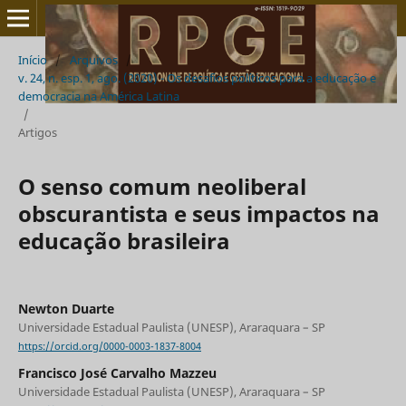
Início
/
Arquivos
/
v. 24, n. esp. 1, ago. (2020) - Os desafios políticos para a educação e
democracia na América Latina
/
Artigos
O senso comum neoliberal
obscurantista e seus impactos na
educação brasileira
Newton Duarte
Universidade Estadual Paulista (UNESP), Araraquara – SP
https://orcid.org/0000-0003-1837-8004
Francisco José Carvalho Mazzeu
Universidade Estadual Paulista (UNESP), Araraquara – SP