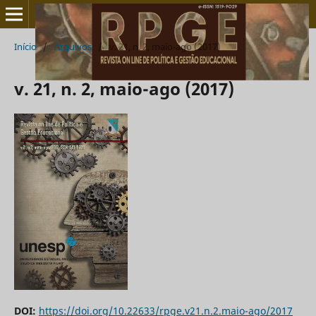
Início
/
Arquivos
/
v. 21, n. 2, maio-ago (2017)
v. 21, n. 2, maio-ago (2017)
DOI:
https://doi.org/10.22633/rpge.v21.n.2.maio-ago/2017