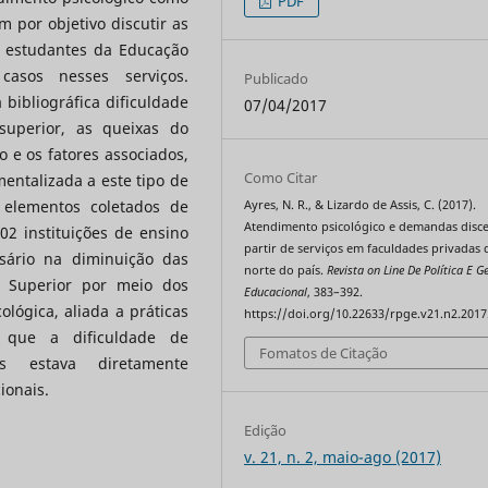
PDF
em por objetivo discutir as
a estudantes da Educação
asos nesses serviços.
Publicado
bibliográfica dificuldade
07/04/2017
uperior, as queixas do
 e os fatores associados,
Como Citar
entalizada a este tipo de
 elementos coletados de
Ayres, N. R., & Lizardo de Assis, C. (2017).
Atendimento psicológico e demandas disce
2 instituições de ensino
partir de serviços em faculdades privadas 
sário na diminuição das
norte do país.
Revista on Line De Política E G
 Superior por meio dos
Educacional
, 383–392.
lógica, aliada a práticas
https://doi.org/10.22633/rpge.v21.n2.2017
 que a dificuldade de
Fomatos de Citação
s estava diretamente
ionais.
Edição
v. 21, n. 2, maio-ago (2017)