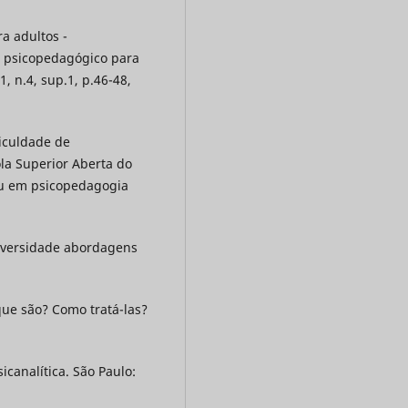
a adultos -
 psicopedagógico para
1, n.4, sup.1, p.46-48,
ficuldade de
ola Superior Aberta do
su em psicopedagogia
iversidade abordagens
ue são? Como tratá-las?
icanalítica. São Paulo: