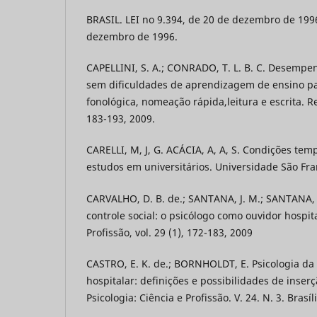
BRASIL. LEI no 9.394, de 20 de dezembro de 1996
dezembro de 1996.
CAPELLINI, S. A.; CONRADO, T. L. B. C. Desempe
sem dificuldades de aprendizagem de ensino pa
fonológica, nomeação rápida,leitura e escrita. Re
183-193, 2009.
CARELLI, M, J, G. ACÁCIA, A, A, S. Condições tem
estudos em universitários. Universidade São Fra
CARVALHO, D. B. de.; SANTANA, J. M.; SANTANA,
controle social: o psicólogo como ouvidor hospita
Profissão, vol. 29 (1), 172-183, 2009
CASTRO, E. K. de.; BORNHOLDT, E. Psicologia da 
hospitalar: definições e possibilidades de inserç
Psicologia: Ciência e Profissão. V. 24. N. 3. Brasí