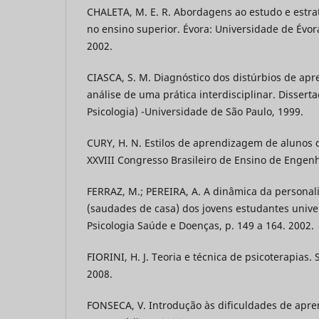
CHALETA, M. E. R. Abordagens ao estudo e estr
no ensino superior. Évora: Universidade de Évor
2002.
CIASCA, S. M. Diagnóstico dos distúrbios de ap
análise de uma prática interdisciplinar. Disser
Psicologia) -Universidade de São Paulo, 1999.
CURY, H. N. Estilos de aprendizagem de alunos 
XXVIII Congresso Brasileiro de Ensino de Engenh
FERRAZ, M.; PEREIRA, A. A dinâmica da persona
(saudades de casa) dos jovens estudantes univer
Psicologia Saúde e Doenças, p. 149 a 164. 2002.
FIORINI, H. J. Teoria e técnica de psicoterapias.
2008.
FONSECA, V. Introdução às dificuldades de apre