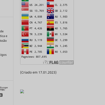
 de
tica e
issão
tigos
a
(Criado em 17.01.2023)
0