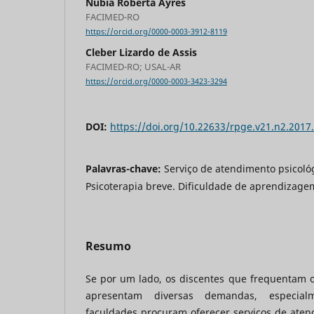
Núbia Roberta Ayres
FACIMED-RO
https://orcid.org/0000-0003-3912-8119
Cleber Lizardo de Assis
FACIMED-RO; USAL-AR
https://orcid.org/0000-0003-3423-3294
DOI:
https://doi.org/10.22633/rpge.v21.n2.2017
Palavras-chave:
Serviço de atendimento psicológ
Psicoterapia breve. Dificuldade de aprendizage
Resumo
Se por um lado, os discentes que frequentam o
apresentam diversas demandas, especialm
faculdades procuram oferecer serviços de aten