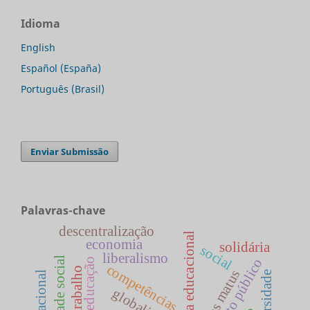
Idioma
English
Español (España)
Português (Brasil)
Enviar Submissão
Palavras-chave
descentralização
política educacional
economia
solidária
social
liberalismo
educação
competências
carlos matus
universidade