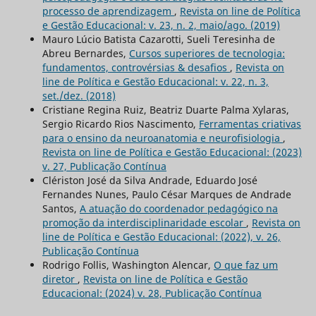
processo de aprendizagem
,
Revista on line de Política
e Gestão Educacional: v. 23, n. 2, maio/ago. (2019)
Mauro Lúcio Batista Cazarotti, Sueli Teresinha de
Abreu Bernardes,
Cursos superiores de tecnologia:
fundamentos, controvérsias & desafios
,
Revista on
line de Política e Gestão Educacional: v. 22, n. 3,
set./dez. (2018)
Cristiane Regina Ruiz, Beatriz Duarte Palma Xylaras,
Sergio Ricardo Rios Nascimento,
Ferramentas criativas
para o ensino da neuroanatomia e neurofisiologia
,
Revista on line de Política e Gestão Educacional: (2023)
v. 27, Publicação Contínua
Clériston José da Silva Andrade, Eduardo José
Fernandes Nunes, Paulo César Marques de Andrade
Santos,
A atuação do coordenador pedagógico na
promoção da interdisciplinaridade escolar
,
Revista on
line de Política e Gestão Educacional: (2022), v. 26,
Publicação Contínua
Rodrigo Follis, Washington Alencar,
O que faz um
diretor
,
Revista on line de Política e Gestão
Educacional: (2024) v. 28, Publicação Contínua