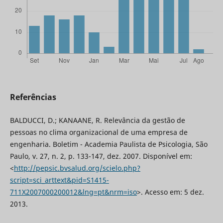
Referências
BALDUCCI, D.; KANAANE, R. Relevância da gestão de
pessoas no clima organizacional de uma empresa de
engenharia. Boletim - Academia Paulista de Psicologia, São
Paulo, v. 27, n. 2, p. 133-147, dez. 2007. Disponível em:
<
http://pepsic.bvsalud.org/scielo.php?
script=sci_arttext&pid=S1415-
711X2007000200012&lng=pt&nrm=iso
>. Acesso em: 5 dez.
2013.