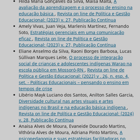
Hilda Maria Gonçalves da Silva, Maísa Malta,
A
avaliação da aprendizagem e o processo de ensino na
educação básica
,
Revista on line de Política e Gestão
Educacional: (2023) v. 27, Publicação Contínua
Amely Vivas, Juan Veja, Marlenis Martínez, Fernando
Soto,
Estratégias gerenciais em uma comunicação
eficaz
,
Revista on line de Política e Gestão
Educacional: (2023) v. 27, Publicação Contínua
Eliane Anselmo da Silva, Raoni Borges Barbosa, Lucas
Súllivan Marques Leite,
O processo de integração
social de crianças e adolescentes indígenas Warao na
escola pública em Mossoró-RN
,
Revista on line de
Política e Gestão Educacional: (2022) v . 26, n. esp. 4,
set. - Políticas Educacionais – pensando o ensino em
tempos de crise
Libério Mayk Luciano dos Santos, Anilton Salles Garcia,
Diversidade cultural nas artes visuais e artes
indígenas no Brasil e na educação básica indígena
,
Revista on line de Política e Gestão Educacional: (2024)
v. 28, Publicação Contínua
Anaisa Alves de Moura, Evaneide Dourado Martins,
Vithória Alves de Moura, Adriana Pinto Martins,
A
psicopedagogia e suas estratégias facilitadoras no