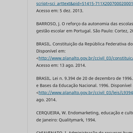
script=sci_arttext&pid=S1415-711X2007000200
Acesso em: 5 dez. 2013.
BARROSO, J. O reforço da autonomia das escolas 
gestão escolar em Portugal. São Paulo: Cortez, 2
BRASIL. Constituição da República Federativa do
Disponível em:
<
http://www.planalto.gov.br/ccivil_03/constitu
Acesso em: 13 ago. 2014.
BRASIL. Lei n. 9.394 de 20 de dezembro de 1996.
e Bases da Educação Nacional. 1996. Disponível
<
http://www.planalto.gov.br/ccivil_03/leis/L939
ago. 2014.
CERQUEIRA, W. Endomarketing, educação e cultu
de Janeiro: Qualitymark, 1994.
CHIAVENATO, I. Administração de recursos hu