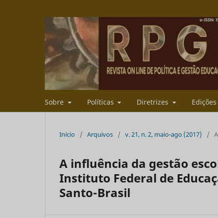
Sobre
Políticas
Diretrizes
Ediçõe
Início
/
Arquivos
/
v. 21, n. 2, maio-ago (2017)
/
A
A influência da gestão esc
Instituto Federal de Educaç
Santo-Brasil