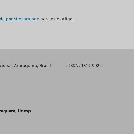
da por similaridade
para este artigo.
ducacional, Araraquara, Brasil e-ISSN: 1519-9029
araquara, Unesp