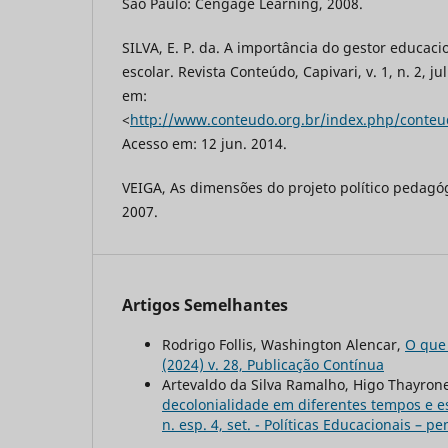
São Paulo: Cengage Learning, 2008.
SILVA, E. P. da. A importância do gestor educacio
escolar. Revista Conteúdo, Capivari, v. 1, n. 2, ju
em:
<
http://www.conteudo.org.br/index.php/conteud
Acesso em: 12 jun. 2014.
VEIGA, As dimensões do projeto político pedagóg
2007.
Artigos Semelhantes
Rodrigo Follis, Washington Alencar,
O que
(2024) v. 28, Publicação Contínua
Artevaldo da Silva Ramalho, Higo Thayrone 
decolonialidade em diferentes tempos e 
n. esp. 4, set. - Políticas Educacionais –