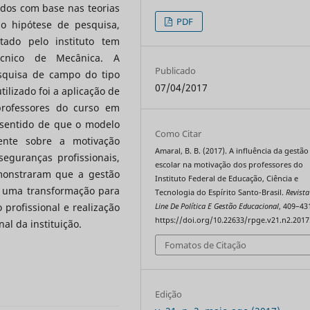
idos com base nas teorias
PDF
o hipótese de pesquisa,
ado pelo instituto tem
écnico de Mecânica. A
Publicado
squisa de campo do tipo
07/04/2017
ilizado foi a aplicação de
 professores do curso em
 sentido de que o modelo
Como Citar
ente sobre a motivação
Amaral, B. B. (2017). A influência da gestão
eguranças profissionais,
escolar na motivação dos professores do
emonstraram que a gestão
Instituto Federal de Educação, Ciência e
a uma transformação para
Tecnologia do Espírito Santo-Brasil.
Revista
profissional e realização
Line De Política E Gestão Educacional
, 409–43
https://doi.org/10.22633/rpge.v21.n2.2017
l da instituição.
Fomatos de Citação
Edição