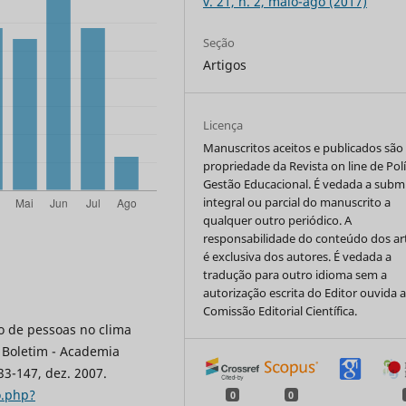
v. 21, n. 2, maio-ago (2017)
Seção
Artigos
Licença
Manuscritos aceitos e publicados são
propriedade da Revista on line de Polí
Gestão Educacional. É vedada a subm
integral ou parcial do manuscrito a
qualquer outro periódico. A
responsabilidade do conteúdo dos ar
é exclusiva dos autores. É vedada a
tradução para outro idioma sem a
autorização escrita do Editor ouvida 
Comissão Editorial Científica.
o de pessoas no clima
 Boletim - Academia
133-147, dez. 2007.
o.php?
0
0