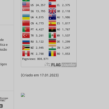
 de
tica e
issão
tigos
(Criado em 17.01.2023)
a
0