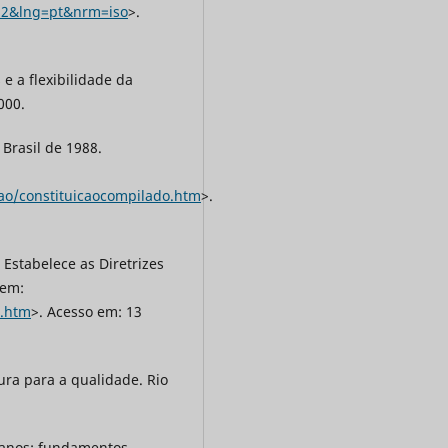
012&lng=pt&nrm=iso
>.
e a flexibilidade da
000.
 Brasil de 1988.
icao/constituicaocompilado.htm
>.
 Estabelece as Diretrizes
 em:
4.htm
>. Acesso em: 13
ra para a qualidade. Rio
manos: fundamentos