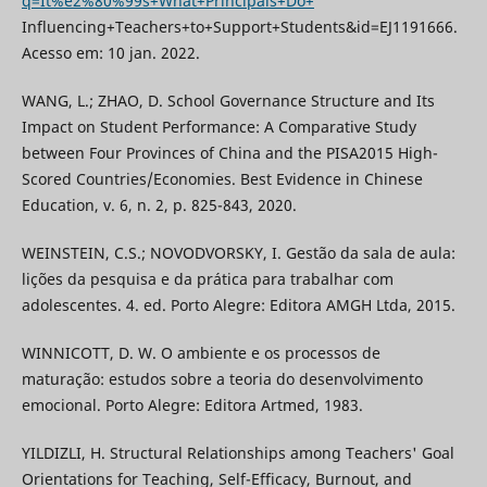
q=It%e2%80%99s+What+Principals+Do+
Influencing+Teachers+to+Support+Students&id=EJ1191666.
Acesso em: 10 jan. 2022.
WANG, L.; ZHAO, D. School Governance Structure and Its
Impact on Student Performance: A Comparative Study
between Four Provinces of China and the PISA2015 High-
Scored Countries/Economies. Best Evidence in Chinese
Education, v. 6, n. 2, p. 825-843, 2020.
WEINSTEIN, C.S.; NOVODVORSKY, I. Gestão da sala de aula:
lições da pesquisa e da prática para trabalhar com
adolescentes. 4. ed. Porto Alegre: Editora AMGH Ltda, 2015.
WINNICOTT, D. W. O ambiente e os processos de
maturação: estudos sobre a teoria do desenvolvimento
emocional. Porto Alegre: Editora Artmed, 1983.
YILDIZLI, H. Structural Relationships among Teachers' Goal
Orientations for Teaching, Self-Efficacy, Burnout, and