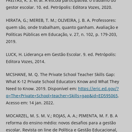
FREITAS, K. S. et al. A escola participativa: o trabalho do
gestor escolar. 10. ed. Petrópolis: Editora Vozes, 2020.
HIRATA, G.; MEREB, T. M.; OLIVEIRA, J. B. A. Professores:
quem são, onde trabalham, quanto ganham. Avaliação e
Políticas Públicas em Educação, v. 27, n. 102, p. 179-203,
2019.
LUCK, H. Liderança em Gestão Escolar. 9. ed. Petrópolis:
Editora Vozes, 2014.
MCSHANE, M. Q. The Private School Teacher Skills Gap:
What K-12 Private School Educators Know and What They
Need to Know. 2019. Disponível em:
https://eric.ed.gov/?
q=The+Private+School+teacher+Skills+gap&id=ED595065
.
Acesso em: 14 jan. 2022.
MOCARZEL, M. S. M. V.; ROJAS, A. A.; PIMENTA, M. F. B. A
reforma do ensino médio: novos desafios para a gestão
escolar. Revista on line de Política e Gestão Educacional,