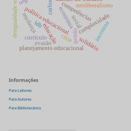
desigualdade social
competências
neoliberalismo
política educacional
economia
mudança
complexidade
social
ldb
incerteza
educação
gestão
crise
currículo
solidária
evasão
planejamento educacional
Informações
Para Leitores
Para Autores
Para Bibliotecários