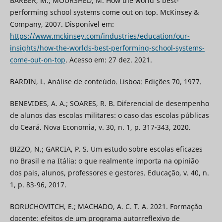
BARBER, M.; MOURSHED, M. How the world's best-
performing school systems come out on top. McKinsey &
Company, 2007. Disponível em:
https://www.mckinsey.com/industries/education/our-
insights/how-the-worlds-best-performing-school-systems-
come-out-on-top
. Acesso em: 27 dez. 2021.
BARDIN, L. Análise de conteúdo. Lisboa: Edições 70, 1977.
BENEVIDES, A. A.; SOARES, R. B. Diferencial de desempenho
de alunos das escolas militares: o caso das escolas públicas
do Ceará. Nova Economia, v. 30, n. 1, p. 317-343, 2020.
BIZZO, N.; GARCIA, P. S. Um estudo sobre escolas eficazes
no Brasil e na Itália: o que realmente importa na opinião
dos pais, alunos, professores e gestores. Educação, v. 40, n.
1, p. 83-96, 2017.
BORUCHOVITCH, E.; MACHADO, A. C. T. A. 2021. Formação
docente: efeitos de um programa autorreflexivo de