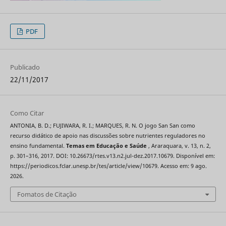
PDF
Publicado
22/11/2017
Como Citar
ANTONIA, B. D.; FUJIWARA, R. I.; MARQUES, R. N. O jogo San San como
recurso didático de apoio nas discussões sobre nutrientes reguladores no
ensino fundamental.
Temas em Educação e Saúde
, Araraquara, v. 13, n. 2,
p. 301–316, 2017. DOI: 10.26673/rtes.v13.n2.jul-dez.2017.10679. Disponível em:
https://periodicos.fclar.unesp.br/tes/article/view/10679. Acesso em: 9 ago.
2026.
Fomatos de Citação