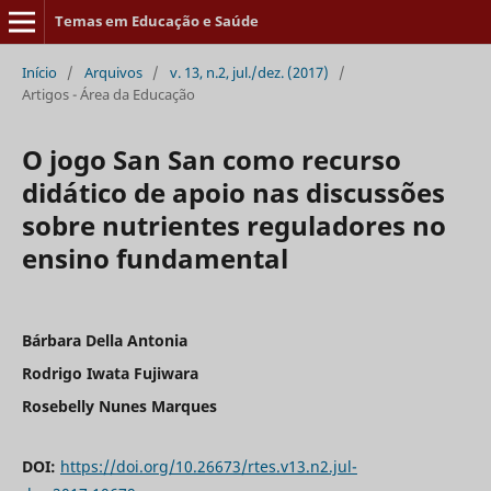
Temas em Educação e Saúde
Início
/
Arquivos
/
v. 13, n.2, jul./dez. (2017)
/
Artigos - Área da Educação
O jogo San San como recurso
didático de apoio nas discussões
sobre nutrientes reguladores no
ensino fundamental
Bárbara Della Antonia
Rodrigo Iwata Fujiwara
Rosebelly Nunes Marques
DOI:
https://doi.org/10.26673/rtes.v13.n2.jul-