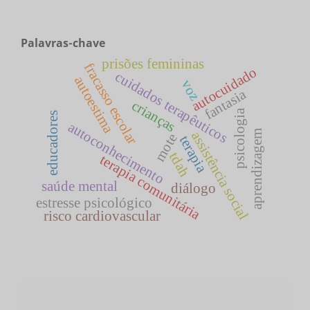
Palavras-chave
prisões femininas
fracasso escolar
autocuidado
cuidados terapêuticos
autoestima
voz
fantasia
crianças
psicologia
educadores
autoconhecimento
aprendizagem
assistência social
mote
terapia
tdah
terapia comunitária
saúde mental
diálogo
estresse psicológico
risco cardiovascular