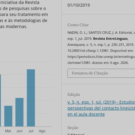
niciativa da Revista
01/10/2019
 de pesquisas sobre o
 para seu tratamento em
ias e às metodologias de
Como Citar
ras modernas.
NADIN, O. L.; SANTOS CRUZ, J. A. Editorial, v
esp. 1, jul. 2019.
Revista EntreLinguas
,
Araraquara, v. 5, n. esp.1, p. 230–231, 2019.
10.29051/el.v5iesp.1.12981. Disponível em:
https://periodicos.fclar.unesp.br/entrelingu
cle/view/12981. Acesso em: 6 ago. 2026.
Fomatos de Citação
Edição
v. 5, n. esp. 1, jul. (2019) - Estudio
perspectivas del contacto lingüís
en el aula docente
Seção