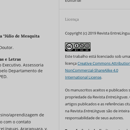
Editorial
Licença
Copyright (c) 2019 Revista EntreLíngu
a “Júlio de Mesquita
Doutor.
Este trabalho está licenciado sob um
as e Letras
licença
Creative Commons Attribution
 Executivo. Assessoria
NonCommercial-ShareAlike 4.0
 pelo Departamento de
PED.
International License
.
Os manuscritos aceitos e publicados 
propriedade da Revista
EntreLínguas
.
artigos publicados e as referências ci
na Revista
EntreLínguas
são de inteira
nsino/aprendizagem de
responsabilidade de seus autores.
ão com o contato
reLínguas, Araraquara, v.