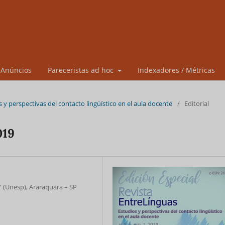
Anúncios
Pareceristas ad hoc
Indexadores / Métricas
dios y perspectivas del contacto lingüístico en el aula docente
/
Editorial
2019
” (Unesp), Araraquara – SP