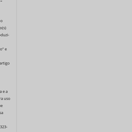
 –
do
o(s)
oduzi-
o” e
artigo
a e a
ra uso
ue
sa
 323-