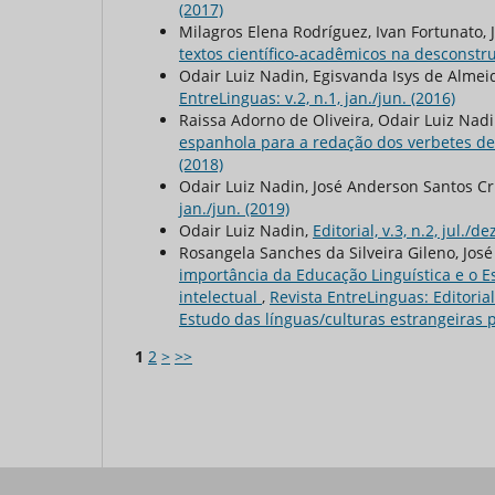
(2017)
Milagros Elena Rodríguez, Ivan Fortunato,
textos científico-acadêmicos na desconstr
Odair Luiz Nadin, Egisvanda Isys de Alme
EntreLinguas: v.2, n.1, jan./jun. (2016)
Raissa Adorno de Oliveira, Odair Luiz Nad
espanhola para a redação dos verbetes de
(2018)
Odair Luiz Nadin, José Anderson Santos C
jan./jun. (2019)
Odair Luiz Nadin,
Editorial, v.3, n.2, jul./d
Rosangela Sanches da Silveira Gileno, Jos
importância da Educação Linguística e o E
intelectual
,
Revista EntreLinguas: Editorial
Estudo das línguas/culturas estrangeiras p
1
2
>
>>