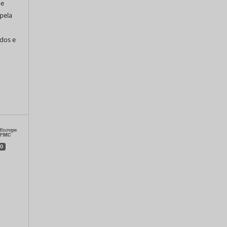
de
pela
ados e
0