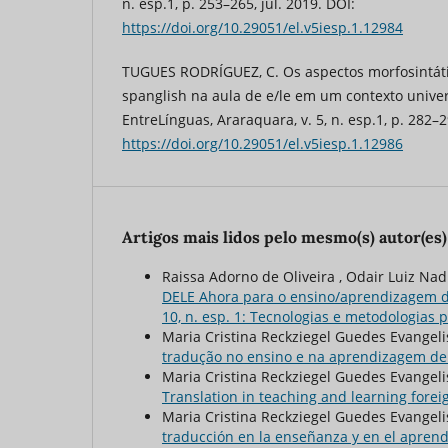
n. esp.1, p. 253–265, jul. 2019. DOI:
https://doi.org/10.29051/el.v5iesp.1.12984
TUGUES RODRÍGUEZ, C. Os aspectos morfosintátic
spanglish na aula de e/le em um contexto univers
EntreLínguas, Araraquara, v. 5, n. esp.1, p. 282–2
https://doi.org/10.29051/el.v5iesp.1.12986
Artigos mais lidos pelo mesmo(s) autor(es)
Raissa Adorno de Oliveira , Odair Luiz Nad
DELE Ahora para o ensino/aprendizagem 
10, n. esp. 1: Tecnologias e metodologias p
Maria Cristina Reckziegel Guedes Evangelis
tradução no ensino e na aprendizagem de
Maria Cristina Reckziegel Guedes Evangelis
Translation in teaching and learning fore
Maria Cristina Reckziegel Guedes Evangelis
traducción en la enseñanza y en el aprend