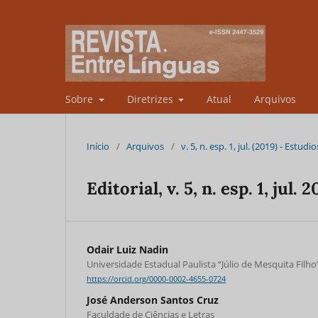
Sobre
Diretrizes
Atual
Arquivos
Início
/
Arquivos
/
v. 5, n. esp. 1, jul. (2019) - Estu
Editorial, v. 5, n. esp. 1, jul. 
Odair Luiz Nadin
Universidade Estadual Paulista “Júlio de Mesquita Filho
https://orcid.org/0000-0002-4655-0724
José Anderson Santos Cruz
Faculdade de Ciências e Letras