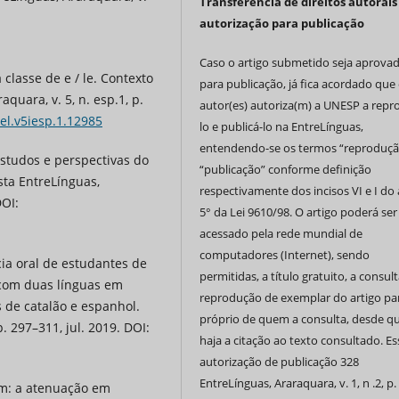
Transferência de direitos autorais
autorização para publicação
Caso o artigo submetido seja aprova
lasse de e / le. Contexto
para publicação, já fica acordado que 
quara, v. 5, n. esp.1, p.
autor(es) autoriza(m) a UNESP a repr
/el.v5iesp.1.12985
lo e publicá-lo na EntreLínguas,
entendendo-se os termos “reproduçã
tudos e perspectivas do
“publicação” conforme definição
sta EntreLínguas,
respectivamente dos incisos VI e I do 
DOI:
5° da Lei 9610/98. O artigo poderá ser
acessado pela rede mundial de
computadores (Internet), sendo
ia oral de estudantes de
permitidas, a título gratuito, a consult
com duas línguas em
reprodução de exemplar do artigo pa
s de catalão e espanhol.
próprio de quem a consulta, desde q
p. 297–311, jul. 2019. DOI:
haja a citação ao texto consultado. Es
autorização de publicação 328
EntreLínguas, Araraquara, v. 1, n .2, p.
m: a atenuação em