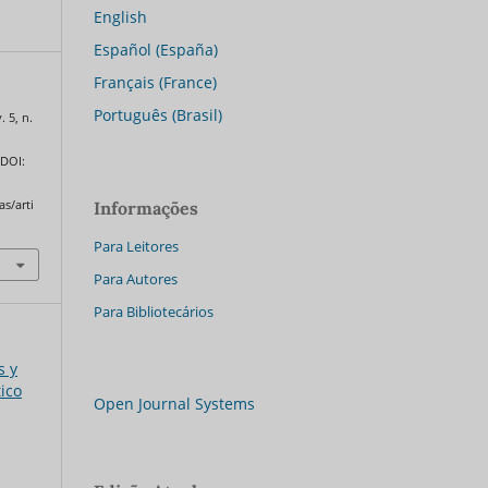
English
Español (España)
Français (France)
Português (Brasil)
. 5, n.
 DOI:
as/arti
Informações
Para Leitores
Para Autores
Para Bibliotecários
s y
tico
Open Journal Systems