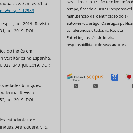
328, jul./dez. 2015 não tem limitação 
quara, v. 5, n. esp.1, p.
tempo, ficando a UNESP responsável 
/el.v5iesp.1.12989
manutenção da identificação do(s)
autor(es) do artigo. Os artigos public
 esp. 1, jul. 2019. Revista
as referências citadas na Revista
31, jul. 2019. DOI:
EntreLínguas são de inteira
responsabilidade de seus autores.
ica do inglês em
niversitários na Espanha.
p. 328–343, jul. 2019. DOI:
ociedades bilíngues.
0
0
Valência. Revista
52, jul. 2019. DOI:
dos estudantes de
nguas, Araraquara, v. 5,