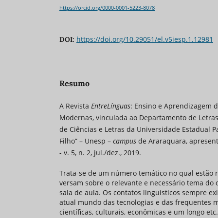
https://orcid.org/0000-0001-5223-8078
https://doi.org/10.29051/el.v5iesp.1.12981
DOI:
Resumo
A Revista
EntreLínguas
: Ensino e Aprendizagem d
Modernas, vinculada ao Departamento de Letra
de Ciências e Letras da Universidade Estadual Pa
Filho” – Unesp –
campus
de Araraquara, apresen
- v. 5, n. 2, jul./dez., 2019.
Trata-se de um número temático no qual estão r
versam sobre o relevante e necessário tema do c
sala de aula. Os contatos linguísticos sempre exi
atual mundo das tecnologias e das frequentes m
científicas, culturais, econômicas e um longo etc