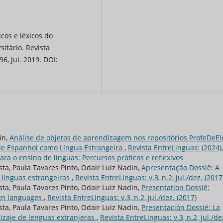
os e léxicos do
itário. Revista
96, jul. 2019. DOI:
in,
Análise de objetos de aprendizagem nos repositórios ProfeDeEl
de Espanhol como Língua Estrangeira
,
Revista EntreLinguas: (2024),
ara o ensino de línguas: Percursos práticos e reflexivos
ta, Paula Tavares Pinto, Odair Luiz Nadin,
Apresentação Dossiê: A
 línguas estrangeiras
,
Revista EntreLinguas: v.3, n.2, jul./dez. (2017
ta, Paula Tavares Pinto, Odair Luiz Nadin,
Presentation Dossiê:
ign languages
,
Revista EntreLinguas: v.3, n.2, jul./dez. (2017)
ta, Paula Tavares Pinto, Odair Luiz Nadin,
Presentación Dossié: La
izaje de lenguas extranjeras
,
Revista EntreLinguas: v.3, n.2, jul./de