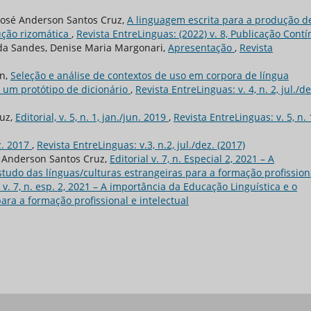
 José Anderson Santos Cruz,
A linguagem escrita para a produção d
ução rizomática
,
Revista EntreLinguas: (2022) v. 8, Publicação Cont
ida Sandes, Denise Maria Margonari,
Apresentação
,
Revista
in,
Seleção e análise de contextos de uso em corpora de língua
 um protótipo de dicionário
,
Revista EntreLinguas: v. 4, n. 2, jul./de
ruz,
Editorial, v. 5, n. 1, jan./jun. 2019
,
Revista EntreLinguas: v. 5, n. 
ez. 2017
,
Revista EntreLinguas: v.3, n.2, jul./dez. (2017)
é Anderson Santos Cruz,
Editorial v. 7, n. Especial 2, 2021 – A
studo das línguas/culturas estrangeiras para a formação profission
 v. 7, n. esp. 2, 2021 – A importância da Educação Linguística e o
ara a formação profissional e intelectual