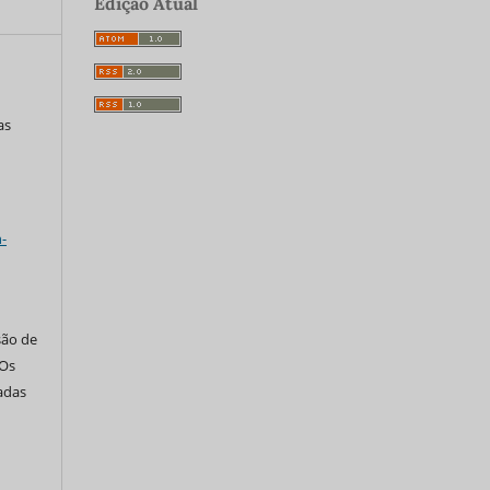
Edição Atual
as
a
-
são de
 Os
tadas