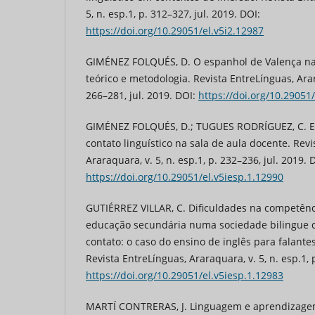
5, n. esp.1, p. 312–327, jul. 2019. DOI:
https://doi.org/10.29051/el.v5i2.12987
GIMÉNEZ FOLQUÉS, D. O espanhol de Valença na c
teórico e metodologia. Revista EntreLínguas, Arara
266–281, jul. 2019. DOI:
https://doi.org/10.29051
GIMÉNEZ FOLQUÉS, D.; TUGUES RODRÍGUEZ, C. Es
contato linguístico na sala de aula docente. Revi
Araraquara, v. 5, n. esp.1, p. 232–236, jul. 2019. 
https://doi.org/10.29051/el.v5iesp.1.12990
GUTIÉRREZ VILLAR, C. Dificuldades na competênc
educação secundária numa sociedade bilingue 
contato: o caso do ensino de inglês para falante
Revista EntreLínguas, Araraquara, v. 5, n. esp.1, 
https://doi.org/10.29051/el.v5iesp.1.12983
MARTÍ CONTRERAS, J. Linguagem e aprendizage