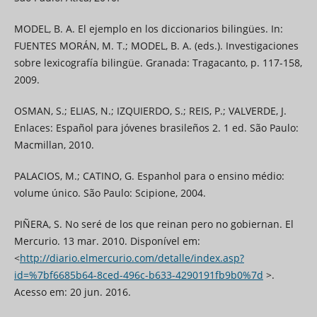
MODEL, B. A. El ejemplo en los diccionarios bilingües. In:
FUENTES MORÁN, M. T.; MODEL, B. A. (eds.). Investigaciones
sobre lexicografía bilingüe. Granada: Tragacanto, p. 117-158,
2009.
OSMAN, S.; ELIAS, N.; IZQUIERDO, S.; REIS, P.; VALVERDE, J.
Enlaces: Español para jóvenes brasileños 2. 1 ed. São Paulo:
Macmillan, 2010.
PALACIOS, M.; CATINO, G. Espanhol para o ensino médio:
volume único. São Paulo: Scipione, 2004.
PIÑERA, S. No seré de los que reinan pero no gobiernan. El
Mercurio. 13 mar. 2010. Disponível em:
<
http://diario.elmercurio.com/detalle/index.asp?
id=%7bf6685b64-8ced-496c-b633-4290191fb9b0%7d
>.
Acesso em: 20 jun. 2016.