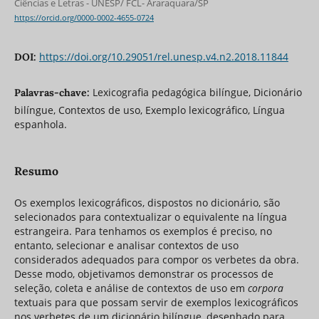
Ciências e Letras - UNESP/ FCL- Araraquara/SP
https://orcid.org/0000-0002-4655-0724
https://doi.org/10.29051/rel.unesp.v4.n2.2018.11844
DOI:
Lexicografia pedagógica bilíngue, Dicionário
Palavras-chave:
bilíngue, Contextos de uso, Exemplo lexicográfico, Língua
espanhola.
Resumo
Os exemplos lexicográficos, dispostos no dicionário, são
selecionados para contextualizar o equivalente na língua
estrangeira. Para tenhamos os exemplos é preciso, no
entanto, selecionar e analisar contextos de uso
considerados adequados para compor os verbetes da obra.
Desse modo, objetivamos demonstrar os processos de
seleção, coleta e análise de contextos de uso em
corpora
textuais para que possam servir de exemplos lexicográficos
nos verbetes de um dicionário bilíngue, desenhado para