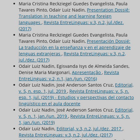
Maria Cristina Reckziegel Guedes Evangelista, Paula
Tavares Pinto, Odair Luiz Nadin,
Presentation Dossiê:
Translation in teaching and learning foreign
languages
,
Revista EntreLinguas: v.3, n.2, jul./dez.
(2017)
Maria Cristina Reckziegel Guedes Evangelista, Paula
Tavares Pinto, Odair Luiz Nadin,
Presentación Dossié:
La traducción en la enseñanza y en el aprendizaje de
lenguas extranjeras
,
Revista EntreLinguas: v.3, n.2,
jul./dez. (2017)
Odair Luiz Nadin, Egisvanda Isys de Almeida Sandes,
Denise Maria Margonari,
Apresentação
,
Revista
EntreLinguas: v.2, n.1, jan./jun. (2016)
Odair Luiz Nadin, José Anderson Santos Cruz,
Editorial,
v. 5, n. esp. 1, jul. 2019
,
Revista EntreLinguas: v. 5, n.
esp. 1, jul. (2019) - Estudios y perspectivas del contacto
lingüístico en el aula docente
Odair Luiz Nadin, José Anderson Santos Cruz,
Editorial,
v. 5, n. 1, jan./jun. 2019
,
Revista EntreLinguas: v. 5, n.
1, jan./jun. (2019)
Odair Luiz Nadin,
Editorial, v.3, n.2, jul./dez. 2017
,
Revista EntreLinguas: v.3, n.2, jul./dez. (2017)