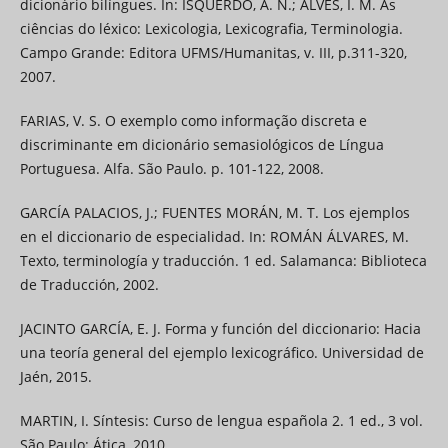
dicionário bilíngues. In: ISQUERDO, A. N.; ALVES, I. M. As
ciências do léxico: Lexicologia, Lexicografia, Terminologia.
Campo Grande: Editora UFMS/Humanitas, v. III, p.311-320,
2007.
FARIAS, V. S. O exemplo como informação discreta e
discriminante em dicionário semasiológicos de Língua
Portuguesa. Alfa. São Paulo. p. 101-122, 2008.
GARCÍA PALACIOS, J.; FUENTES MORÁN, M. T. Los ejemplos
en el diccionario de especialidad. In: ROMÁN ÁLVARES, M.
Texto, terminología y traducción. 1 ed. Salamanca: Biblioteca
de Traducción, 2002.
JACINTO GARCÍA, E. J. Forma y función del diccionario: Hacia
una teoría general del ejemplo lexicográfico. Universidad de
Jaén, 2015.
MARTIN, I. Síntesis: Curso de lengua española 2. 1 ed., 3 vol.
São Paulo: Ática, 2010.