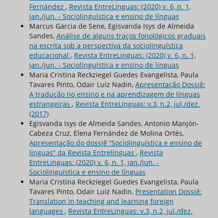
Fernández
,
Revista EntreLinguas: (2020) v. 6, n. 1,
jan./jun. - Sociolinguística e ensino de línguas
Marcus Garcia de Sene, Egisvanda Isys de Almeida
Sandes,
Análise de alguns traços fonológicos graduais
na escrita sob a perspectiva da sociolinguística
educacional
,
Revista EntreLinguas: (2020) v. 6, n. 1,
jan./jun. - Sociolinguística e ensino de línguas
Maria Cristina Reckziegel Guedes Evangelista, Paula
Tavares Pinto, Odair Luiz Nadin,
Apresentação Dossiê:
A tradução no ensino e na aprendizagem de línguas
estrangeiras
,
Revista EntreLinguas: v.3, n.2, jul./dez.
(2017)
Egisvanda Isys de Almeida Sandes, Antonio Manjón-
Cabeza Cruz, Elena Fernández de Molina Ortés,
Apresentação do dossiê “Sociolinguística e ensino de
línguas” da Revista Entrelínguas
,
Revista
EntreLinguas: (2020) v. 6, n. 1, jan./jun. -
Sociolinguística e ensino de línguas
Maria Cristina Reckziegel Guedes Evangelista, Paula
Tavares Pinto, Odair Luiz Nadin,
Presentation Dossiê:
Translation in teaching and learning foreign
languages
,
Revista EntreLinguas: v.3, n.2, jul./dez.