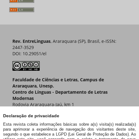
Rev. EntreLinguas
, Araraquara (SP), Brasil, e-ISSN:
2447-3529
DOI: 10.29051/el
Faculdade de Ciências e Letras, Campus de
Araraquara, Unesp.
Centro de Línguas - Departamento de Letras
Modernas
Rodovia Araraquara-Jaú, km 1
Caixa Postal 174 – CEP 14800-901
Declaração de privacidade
Araraquara – SP – Brasil
Esta revista coleta informações básicas sobre a(s) visita(s) realizada(s)
para aprimorar a experiência de navegação dos visitantes deste site,
segundo o que estabelece a LGPD (Lei Geral de Proteção de Dados). Ao