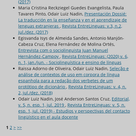
(2017)
Maria Cristina Reckziegel Guedes Evangelista, Paula
Tavares Pinto, Odair Luiz Nadin,
Presentación Dossié:
La traducción en la enseñanza y en el aprendizaje de
lenguas extranjeras
,
Revista EntreLinguas: v.3, n.2,
jul./dez. (2017)
Egisvanda Isys de Almeida Sandes, Antonio Manjón-
Cabeza Cruz, Elena Fernández de Molina Ortés,
Entrevista com o sociolinguista Juan Manuel
Hernández-Campoy
,
Revista EntreLinguas: (2020) v. 6,
n. 1, jan./jun. - Sociolinguística e ensino de línguas
Raissa Adorno de Oliveira, Odair Luiz Nadin,
Seleção e
análise de contextos de uso em corpora de língua
espanhola para a redação dos verbetes de um
protótipo de dicionário
,
Revista EntreLinguas: v. 4, n.
2, jul./dez. (2018)
Odair Luiz Nadin, José Anderson Santos Cruz,
Editorial,
v. 5, n. esp. 1, jul. 2019
,
Revista EntreLinguas: v. 5, n.
esp. 1, jul. (2019) - Estudios y perspectivas del contacto
lingüístico en el aula docente
1
2
>
>>