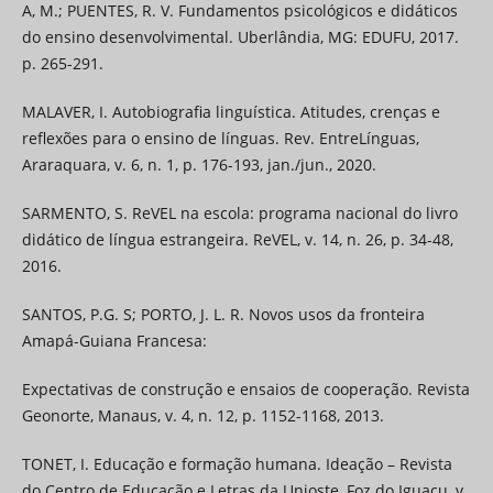
A, M.; PUENTES, R. V. Fundamentos psicológicos e didáticos
do ensino desenvolvimental. Uberlândia, MG: EDUFU, 2017.
p. 265-291.
MALAVER, I. Autobiografia linguística. Atitudes, crenças e
reflexões para o ensino de línguas. Rev. EntreLínguas,
Araraquara, v. 6, n. 1, p. 176-193, jan./jun., 2020.
SARMENTO, S. ReVEL na escola: programa nacional do livro
didático de língua estrangeira. ReVEL, v. 14, n. 26, p. 34-48,
2016.
SANTOS, P.G. S; PORTO, J. L. R. Novos usos da fronteira
Amapá-Guiana Francesa:
Expectativas de construção e ensaios de cooperação. Revista
Geonorte, Manaus, v. 4, n. 12, p. 1152-1168, 2013.
TONET, I. Educação e formação humana. Ideação – Revista
do Centro de Educação e Letras da Unioste, Foz do Iguaçu, v.