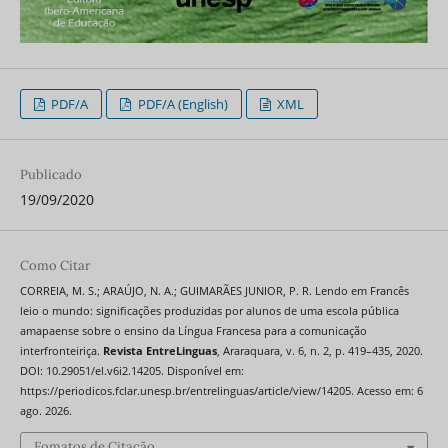
PDF/A
PDF/A (English)
XML
Publicado
19/09/2020
Como Citar
CORREIA, M. S.; ARAÚJO, N. A.; GUIMARÃES JUNIOR, P. R. Lendo em Francês
leio o mundo: significações produzidas por alunos de uma escola pública
amapaense sobre o ensino da Língua Francesa para a comunicação
interfronteiriça.
Revista EntreLinguas
, Araraquara, v. 6, n. 2, p. 419–435, 2020.
DOI: 10.29051/el.v6i2.14205. Disponível em:
https://periodicos.fclar.unesp.br/entrelinguas/article/view/14205. Acesso em: 6
ago. 2026.
Fomatos de Citação