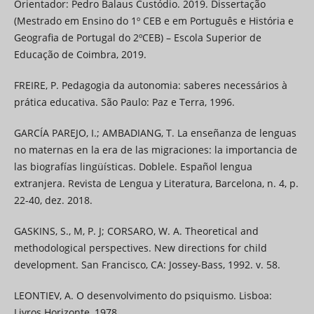
Orientador: Pedro Balaus Custódio. 2019. Dissertação
(Mestrado em Ensino do 1º CEB e em Português e História e
Geografia de Portugal do 2ºCEB) – Escola Superior de
Educação de Coimbra, 2019.
FREIRE, P. Pedagogia da autonomia: saberes necessários à
prática educativa. São Paulo: Paz e Terra, 1996.
GARCÍA PAREJO, I.; AMBADIANG, T. La enseñanza de lenguas
no maternas en la era de las migraciones: la importancia de
las biografías lingüísticas. Doblele. Español lengua
extranjera. Revista de Lengua y Literatura, Barcelona, n. 4, p.
22-40, dez. 2018.
GASKINS, S., M, P. J; CORSARO, W. A. Theoretical and
methodological perspectives. New directions for child
development. San Francisco, CA: Jossey-Bass, 1992. v. 58.
LEONTIEV, A. O desenvolvimento do psiquismo. Lisboa:
Livros Horizonte, 1978.