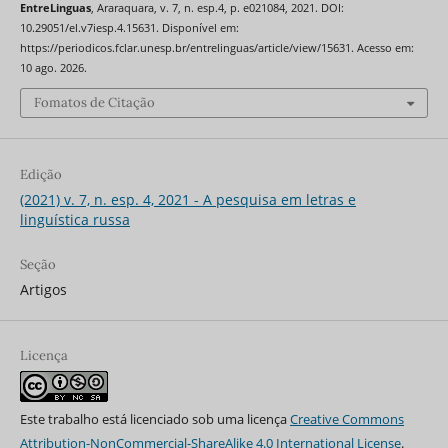
EntreLinguas
, Araraquara, v. 7, n. esp.4, p. e021084, 2021. DOI:
10.29051/el.v7iesp.4.15631. Disponível em:
https://periodicos.fclar.unesp.br/entrelinguas/article/view/15631. Acesso em:
10 ago. 2026.
Fomatos de Citação
Edição
(2021) v. 7, n. esp. 4, 2021 - A pesquisa em letras e
linguística russa
Seção
Artigos
Licença
Este trabalho está licenciado sob uma licença
Creative Commons
Attribution-NonCommercial-ShareAlike 4.0 International License
.