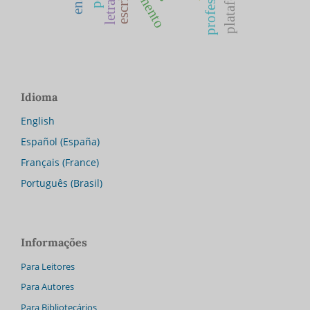
escrita
Idioma
English
Español (España)
Français (France)
Português (Brasil)
Informações
Para Leitores
Para Autores
Para Bibliotecários