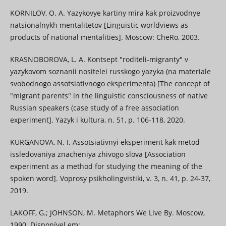
KORNILOV, O. A. Yazykovye kartiny mira kak proizvodnye
natsionalnykh mentalitetov [Linguistic worldviews as
products of national mentalities]. Moscow: CheRo, 2003.
KRASNOBOROVA, L. A. Kontsept "roditeli-migranty" v
yazykovom soznanii nositelei russkogo yazyka (na materiale
svobodnogo assotsiativnogo eksperimenta) [The concept of
"migrant parents" in the linguistic consciousness of native
Russian speakers (case study of a free association
experiment]. Yazyk i kultura, n. 51, p. 106-118, 2020.
KURGANOVA, N. I. Assotsiativnyi eksperiment kak metod
issledovaniya znacheniya zhivogo slova [Association
experiment as a method for studying the meaning of the
spoken word]. Voprosy psikholingvistiki, v. 3, n. 41, p. 24-37,
2019.
LAKOFF, G.; JOHNSON, M. Metaphors We Live By. Moscow,
1990. Disponível em: