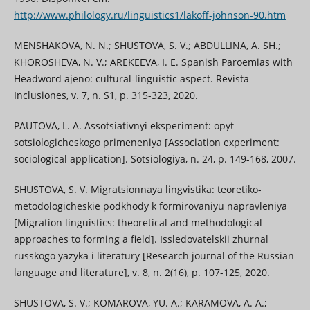
http://www.philology.ru/linguistics1/lakoff-johnson-90.htm
MENSHAKOVA, N. N.; SHUSTOVA, S. V.; ABDULLINА, A. SH.;
KHOROSHEVA, N. V.; AREKEEVA, I. E. Spanish Paroemias with
Headword ajeno: cultural-linguistic aspect. Revista
Inclusiones, v. 7, n. S1, p. 315-323, 2020.
PAUTOVA, L. A. Assotsiativnyi eksperiment: opyt
sotsiologicheskogo primeneniya [Association experiment:
sociological application]. Sotsiologiya, n. 24, p. 149-168, 2007.
SHUSTOVA, S. V. Migratsionnaya lingvistika: teoretiko-
metodologicheskie podkhody k formirovaniyu napravleniya
[Migration linguistics: theoretical and methodological
approaches to forming a field]. Issledovatelskii zhurnal
russkogo yazyka i literatury [Research journal of the Russian
language and literature], v. 8, n. 2(16), p. 107-125, 2020.
SHUSTOVA, S. V.; KOMAROVA, YU. A.; KARAMOVA, A. A.;