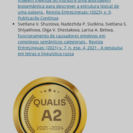
imagem ingênua do mundo e uma abordagem
biosemântica para descrever a estrutura lexical de
uma palavra
,
Revista EntreLinguas: (2023), v. 9,
Publicação Contínua
Svetlana V. Shustova, Nadezhda P. Siutkina, Svetlana S.
Shlyakhova, Olga V. Shestakova, Larisa A. Belova,
Funcionamento de causadores emotivos em
complexos semânticos categoriais
,
Revista
EntreLinguas: (2021) v. 7, n. esp. 4, 2021 - A pesquisa
em letras e linguística russa