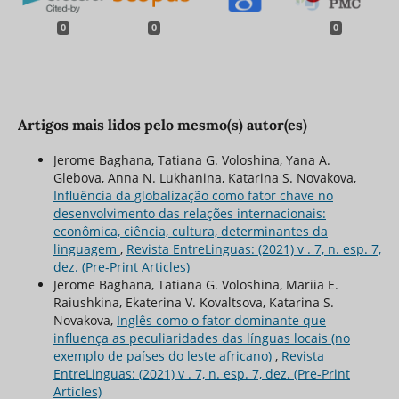
0
0
0
Artigos mais lidos pelo mesmo(s) autor(es)
Jerome Baghana, Tatiana G. Voloshina, Yana A.
Glebova, Anna N. Lukhanina, Katarina S. Novakova,
Influência da globalização como fator chave no
desenvolvimento das relações internacionais:
econômica, ciência, cultura, determinantes da
linguagem
,
Revista EntreLinguas: (2021) v . 7, n. esp. 7,
dez. (Pre-Print Articles)
Jerome Baghana, Tatiana G. Voloshina, Mariia E.
Raiushkina, Ekaterina V. Kovaltsova, Katarina S.
Novakova,
Inglês como o fator dominante que
influença as peculiaridades das línguas locais (no
exemplo de países do leste africano)
,
Revista
EntreLinguas: (2021) v . 7, n. esp. 7, dez. (Pre-Print
Articles)