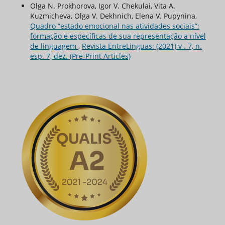
Olga N. Prokhorova, Igor V. Chekulai, Vita A.
Kuzmicheva, Olga V. Dekhnich, Elena V. Pupynina,
Quadro “estado emocional nas atividades sociais”:
formação e específicas de sua representação a nível
de linguagem
,
Revista EntreLinguas: (2021) v . 7, n.
esp. 7, dez. (Pre-Print Articles)