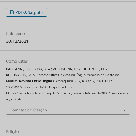
PDF/A (English)
Publicado
30/12/2021
Como Citar
BAGHANA, J.; GLEBOVA, Y. A.; VOLOSHINA, T. G.; DEKHNICH, O. V.;
KUSHNAROV, M. S. Características léxicas da língua francesa na Costa do
Marfim.
Revista EntreLinguas
, Araraquara, v. 7, n. esp.7, 2021. DOI:
10.29051/el.v7iesp.7.16280. Disponível em:
https://periodicos.fclar.unesp.br/entrelinguas/article/view/16280. Acesso em: 9
ago. 2026.
Fomatos de Citação
Edição