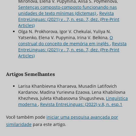
Mironova, Elena V. Pupynina, Alisa S. Poymenova,
Sentenças composto-composto funcionando nas
unidades de texto mínimas (dictemas)
,
Revista
EntreLinguas: (2021) v . 7, n. esp. 7, dez. (Pre-Print
Articles)
Olga N. Prokhorova, Igor V. Chekulai, Yuliya N.
Yatsenko, Elena V. Pupynina, Irina V. Belkina,
O
construal do conceito de memória em inglês
,
Revista
EntreLinguas: (2021) v . 7, n. esp. 7, dez. (Pre-Print
Articles)
Artigos Semelhantes
Larisa Khanbievna Kharaeva, Musadin Latifovich
Kardanov, Madina Yurievna Ezaova, Lena Khabilovna
Khezheva, Juleta Khabasovna Shugusheva,
Linguística
moderna
,
Revista EntreLinguas: (2022) v.8, n. esp.1
Você também pode
iniciar uma pesquisa avançada por
similaridade
para este artigo.