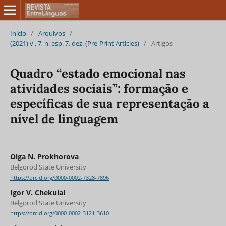
Início
/
Arquivos
/
(2021) v . 7, n. esp. 7, dez. (Pre-Print Articles)
/
Artigos
Quadro “estado emocional nas
atividades sociais”: formação e
específicas de sua representação a
nível de linguagem
Olga N. Prokhorova
Belgorod State University
https://orcid.org/0000-0002-7328-7896
Igor V. Chekulai
Belgorod State University
https://orcid.org/0000-0002-3121-3610