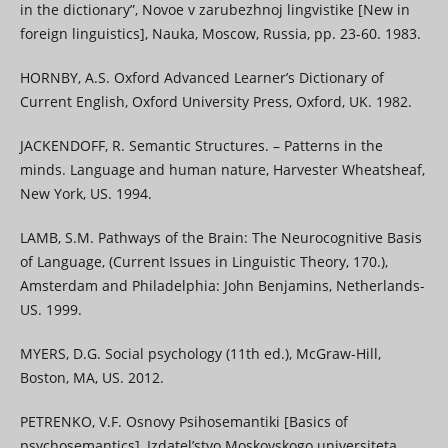
in the dictionary”, Novoe v zarubezhnoj lingvistike [New in
foreign linguistics], Nauka, Moscow, Russia, pp. 23-60. 1983.
HORNBY, A.S. Oxford Advanced Learner’s Dictionary of
Current English, Oxford University Press, Oxford, UK. 1982.
JACKENDOFF, R. Semantic Structures. – Patterns in the
minds. Language and human nature, Harvester Wheatsheaf,
New York, US. 1994.
LAMB, S.M. Pathways of the Brain: The Neurocognitive Basis
of Language, (Current Issues in Linguistic Theory, 170.),
Amsterdam and Philadelphia: John Benjamins, Netherlands-
US. 1999.
MYERS, D.G. Social psychology (11th ed.), McGraw-Hill,
Boston, MA, US. 2012.
PETRENKO, V.F. Osnovy Psihosemantiki [Basics of
psychosemantics], Izdatel’stvo Moskovskogo universiteta,