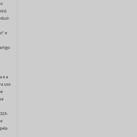
do
o(s)
oduzi-
o” e
artigo
a e a
ra uso
ue
sa
 323-
de
pela