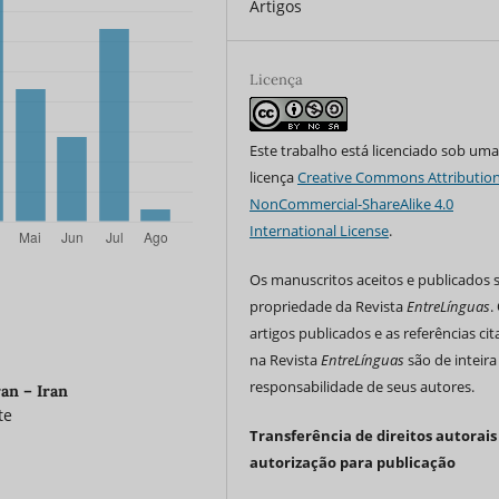
Artigos
Licença
Este trabalho está licenciado sob um
licença
Creative Commons Attribution
NonCommercial-ShareAlike 4.0
International License
.
Os manuscritos aceitos e publicados 
propriedade da Revista
EntreLínguas
.
artigos publicados e as referências ci
na Revista
EntreLínguas
são de inteira
responsabilidade de seus autores.
an – Iran
te
Transferência de direitos autorais
autorização para publicação