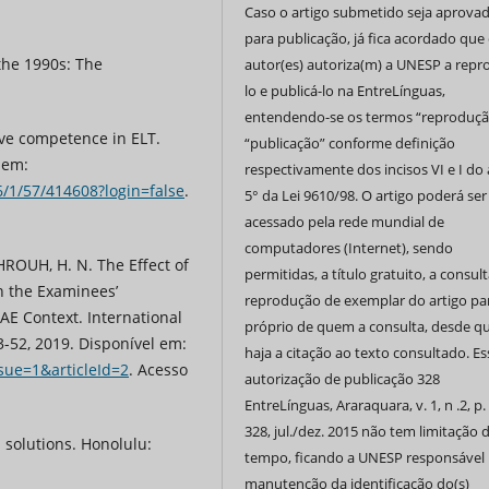
Caso o artigo submetido seja aprova
para publicação, já fica acordado que 
the 1990s: The
autor(es) autoriza(m) a UNESP a repr
.
lo e publicá-lo na EntreLínguas,
entendendo-se os termos “reproduçã
ve competence in ELT.
“publicação” conforme definição
l em:
respectivamente dos incisos VI e I do 
6/1/57/414608?login=false
.
5° da Lei 9610/98. O artigo poderá ser
acessado pela rede mundial de
computadores (Internet), sendo
ROUH, H. N. The Effect of
permitidas, a título gratuito, a consult
n the Examinees’
reprodução de exemplar do artigo pa
AE Context. International
próprio de quem a consulta, desde q
33-52, 2019. Disponível em:
haja a citação ao texto consultado. Es
ssue=1&articleId=2
. Acesso
autorização de publicação 328
EntreLínguas, Araraquara, v. 1, n .2, p.
328, jul./dez. 2015 não tem limitação 
d solutions. Honolulu:
tempo, ficando a UNESP responsável 
manutenção da identificação do(s)