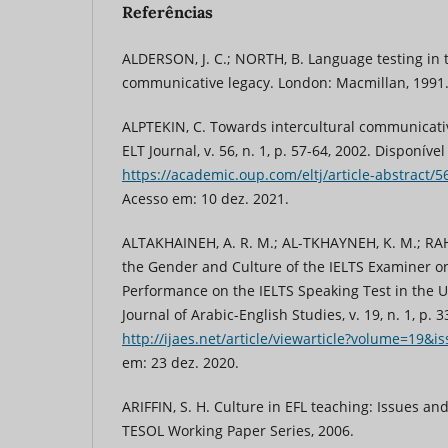
Referências
ALDERSON, J. C.; NORTH, B. Language testing in 
communicative legacy. London: Macmillan, 1991
ALPTEKIN, C. Towards intercultural communicati
ELT Journal, v. 56, n. 1, p. 57-64, 2002. Disponíve
https://academic.oup.com/eltj/article-abstract/5
Acesso em: 10 dez. 2021.
ALTAKHAINEH, A. R. M.; AL-TKHAYNEH, K. M.; RAH
the Gender and Culture of the IELTS Examiner o
Performance on the IELTS Speaking Test in the U
Journal of Arabic-English Studies, v. 19, n. 1, p. 
http://ijaes.net/article/viewarticle?volume=19&i
em: 23 dez. 2020.
ARIFFIN, S. H. Culture in EFL teaching: Issues an
TESOL Working Paper Series, 2006.