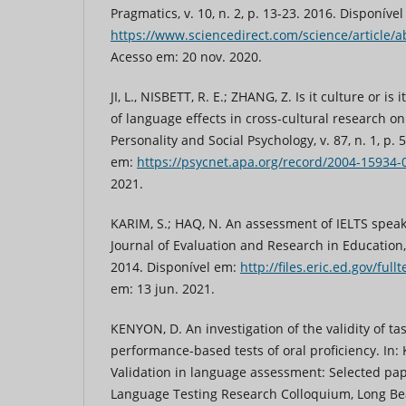
Pragmatics, v. 10, n. 2, p. 13-23. 2016. Disponíve
https://www.sciencedirect.com/science/article/
Acesso em: 20 nov. 2020.
JI, L., NISBETT, R. E.; ZHANG, Z. Is it culture or i
of language effects in cross-cultural research on
Personality and Social Psychology, v. 87, n. 1, p.
em:
https://psycnet.apa.org/record/2004-15934-
2021.
KARIM, S.; HAQ, N. An assessment of IELTS speaki
Journal of Evaluation and Research in Education, v
2014. Disponível em:
http://files.eric.ed.gov/ful
em: 13 jun. 2021.
KENYON, D. An investigation of the validity of 
performance-based tests of oral proficiency. In: 
Validation in language assessment: Selected pap
Language Testing Research Colloquium, Long Be