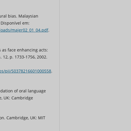
ural bias. Malaysian
. Disponível em:
loads/majer02_01_04.pdf
.
s as face enhancing acts:
n. 12, p. 1733-1756, 2002.
abs/pii/S0378216601000558
.
idation of oral language
ge, UK: Cambridge
ion. Cambridge, UK: MIT