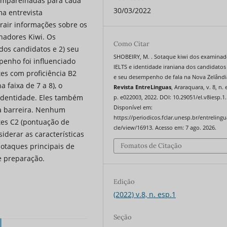
 emparelhadas para cada
30/03/2022
ma entrevista
rair informações sobre os
nadores Kiwi. Os
Como Citar
dos candidatos e 2) seu
SHOBEIRY, M. . Sotaque kiwi dos examinad
penho foi influenciado
IELTS e identidade iraniana dos candidatos
es com proficiência B2
e seu desempenho de fala na Nova Zelândi
 faixa de 7 a 8), o
Revista EntreLinguas
, Araraquara, v. 8, n. 
 identidade. Eles também
p. e022003, 2022. DOI: 10.29051/el.v8iesp.1
Disponível em:
a barreira. Nenhum
https://periodicos.fclar.unesp.br/entrelingu
tes C2 (pontuação de
cle/view/16913. Acesso em: 7 ago. 2026.
iderar as características
Fomatos de Citação
sotaques principais de
e preparação.
Edição
(2022) v.8, n. esp.1
Seção