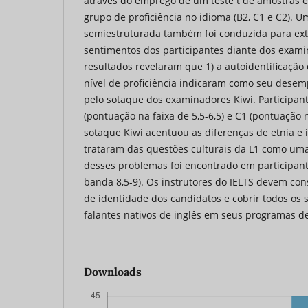
através do emprego de um teste t de amostras
grupo de proficiência no idioma (B2, C1 e C2). U
semiestruturada também foi conduzida para ext
sentimentos dos participantes diante dos exami
resultados revelaram que 1) a autoidentificação 
nível de proficiência indicaram como seu desem
pelo sotaque dos examinadores Kiwi. Participant
(pontuação na faixa de 5,5-6,5) e C1 (pontuação na
sotaque Kiwi acentuou as diferenças de etnia e
trataram das questões culturais da L1 como um
desses problemas foi encontrado em participan
banda 8,5-9). Os instrutores do IELTS devem cons
de identidade dos candidatos e cobrir todos os 
falantes nativos de inglês em seus programas d
Downloads