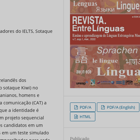
adores do IELTS, Sotaque
ozelandês dos
 sotaque Kiwi) no
ranianos, homens e
a comunicação (CAT) a
PDF/A
PDF/A (English)
que a identidade é
HTML
m projeto sequencial
dos candidatos em um
as em um teste simulado
Publicado