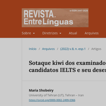
Sobre
Diretrizes
Atual
Arquivos
Início
/
Arquivos
/
(2022) v.8, n. esp.1
/
Artigos
Sotaque kiwi dos examinador
candidatos IELTS e seu dese
Maria Shobeiry
University of Tehran (UT), Tehran – Iran
https://orcid.org/0000-0002-2499-0366