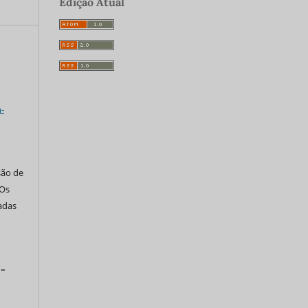
Edição Atual
a
-
são de
 Os
tadas
 –