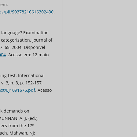
l em:
abs/pii/S0378216616302430
.
s it language? Examination
 categorization. Journal of
 57–65, 2004. Disponível
004
. Acesso em: 12 maio
ng test. International
. 3, n. 3, p. 152-157,
ltext/EJ1091676.pdf
. Acesso
task demands on
KUNNAN, A. J. (ed.).
ers from the 17º
ach. Mahwah, NJ: