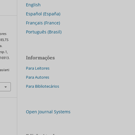
English
Español (España)
Français (France)
Português (Brasil)
ores
 IELTS
a.
esp.1,
Informações
.16913.
Para Leitores
as/arti
Para Autores
Para Bibliotecários
Open Journal Systems