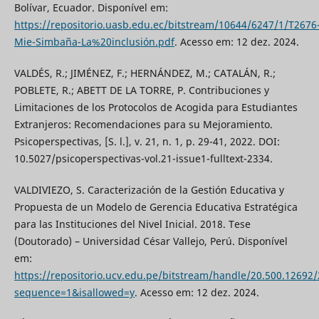
Bolívar, Ecuador. Disponível em:
https://repositorio.uasb.edu.ec/bitstream/10644/6247/1/T2676
Mie-Simbaña-La%20inclusión.pdf
. Acesso em: 12 dez. 2024.
VALDÉS, R.; JIMÉNEZ, F.; HERNÁNDEZ, M.; CATALÁN, R.;
POBLETE, R.; ABETT DE LA TORRE, P. Contribuciones y
Limitaciones de los Protocolos de Acogida para Estudiantes
Extranjeros: Recomendaciones para su Mejoramiento.
Psicoperspectivas, [S. l.], v. 21, n. 1, p. 29-41, 2022. DOI:
10.5027/psicoperspectivas-vol.21-issue1-fulltext-2334.
VALDIVIEZO, S. Caracterización de la Gestión Educativa y
Propuesta de un Modelo de Gerencia Educativa Estratégica
para las Instituciones del Nivel Inicial. 2018. Tese
(Doutorado) – Universidad César Vallejo, Perú. Disponível
em:
https://repositorio.ucv.edu.pe/bitstream/handle/20.500.12692
sequence=1&isallowed=y
. Acesso em: 12 dez. 2024.