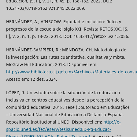
Educación, [S. l.], v. 21, n. 45, p. 168-182, 2022. DOI:
10.21703/0718-5162.v21.n45.2022.009.
HERNÁNDEZ, A.; AINSCOW. Equidad e inclusión: Retos y
progresos de la escuela del siglo XXI. Revista RETOS XXI, [S.
l.], v. 2, n. 1, p. 13-22, 2018. DOI: 10.33412/retoxxi.v2.1.2056.
HERNÁNDEZ-SAMPIERI, R.; MENDOZA, CH. Metodología de
la investigación: Las rutas cuantitativa, cualitativa y mixta.
McGraw Hill Education, 2018. Disponível em:
http://www.biblioteca.cij.gob.mx/Archivos/Materiales_de_cons
Acesso em: 12 dez. 2024.
LÓPEZ, R. Un estudio sobre la situación de la educación
inclusiva en centros educativos desde la percepción de la
comunidad educativa. 2018. Tese (Doutorado em Educação)
– Universidad Nacional de Educación a Distancia-España.
Repositório Institucional UNED. Disponível em:
http://e-
spacio.uned.es/fez/eserv/tesisuned:ED-Pg-Educac-
Rlopez/LOPEZ_AZUAGA__Rafael_Tesis.pdf
. Acesso em: 12