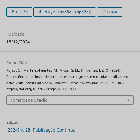
PDF/A
PDF/A (Español (España))
HTML
Publicado
18/12/2024
Como Citar
Rojas , O., Martínez-Fuentes, M., Arcos, G. M., & Fuentes, J. Z. Q. (2024).
Coexistência e inclusão de estudantes estrangeiros em escolas públicas em
Arica-Chile.
Revista on Line De Política E Gestão Educacional
,
28
(00), e023041.
https://doi.org/10.22633/rpge.v28i00.19908
Fomatos de Citação
Edição
(2024) v. 28, Publicação Contínua