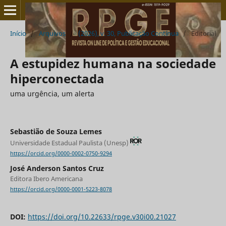
Início
/
Arquivos
/
(2026), v. 30, Publicação Contínua
/
Editorial
A estupidez humana na sociedade
hiperconectada
uma urgência, um alerta
Sebastião de Souza Lemes
Universidade Estadual Paulista (Unesp)
https://orcid.org/0000-0002-0750-9294
José Anderson Santos Cruz
Editora Ibero Americana
https://orcid.org/0000-0001-5223-8078
DOI:
https://doi.org/10.22633/rpge.v30i00.21027