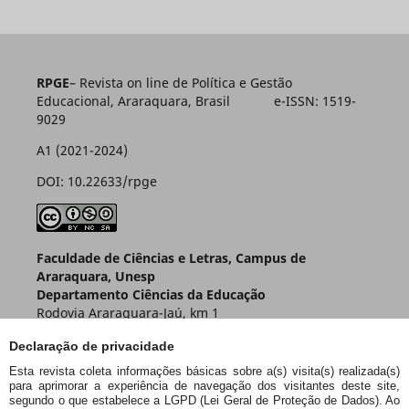
RPGE
– Revista on line de Política e Gestão
Educacional, Araraquara, Brasil e-ISSN: 1519-
9029
A1 (2021-2024)
DOI: 10.22633/rpge
Faculdade de Ciências e Letras, Campus de
Araraquara, Unesp
Departamento Ciências da Educação
Rodovia Araraquara-Jaú, km 1
Caixa Postal 174 – CEP 14800-901
Declaração de privacidade
Araraquara – SP – Brasil
Esta revista coleta informações básicas sobre a(s) visita(s) realizada(s)
para aprimorar a experiência de navegação dos visitantes deste site,
segundo o que estabelece a LGPD (Lei Geral de Proteção de Dados). Ao