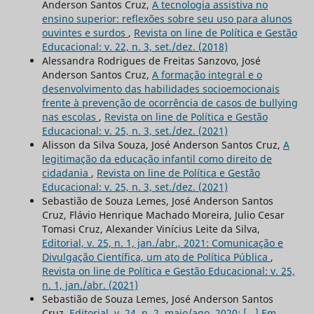
Anderson Santos Cruz,
A tecnologia assistiva no
ensino superior: reflexões sobre seu uso para alunos
ouvintes e surdos
,
Revista on line de Política e Gestão
Educacional: v. 22, n. 3, set./dez. (2018)
Alessandra Rodrigues de Freitas Sanzovo, José
Anderson Santos Cruz,
A formação integral e o
desenvolvimento das habilidades socioemocionais
frente à prevenção de ocorrência de casos de bullying
nas escolas
,
Revista on line de Política e Gestão
Educacional: v. 25, n. 3, set./dez. (2021)
Alisson da Silva Souza, José Anderson Santos Cruz,
A
legitimação da educação infantil como direito de
cidadania
,
Revista on line de Política e Gestão
Educacional: v. 25, n. 3, set./dez. (2021)
Sebastião de Souza Lemes, José Anderson Santos
Cruz, Flávio Henrique Machado Moreira, Julio Cesar
Tomasi Cruz, Alexander Vinícius Leite da Silva,
Editorial, v. 25, n. 1, jan./abr., 2021: Comunicação e
Divulgação Científica, um ato de Política Pública
,
Revista on line de Política e Gestão Educacional: v. 25,
n. 1, jan./abr. (2021)
Sebastião de Souza Lemes, José Anderson Santos
Cruz,
Editorial, v. 24, n. 2, maio/ago. 2020: [...] Em