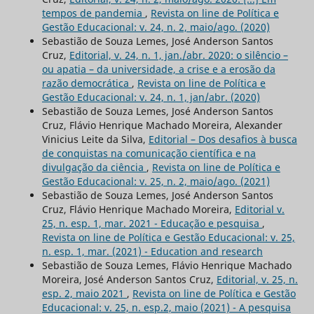
tempos de pandemia
,
Revista on line de Política e
Gestão Educacional: v. 24, n. 2, maio/ago. (2020)
Sebastião de Souza Lemes, José Anderson Santos
Cruz,
Editorial, v. 24, n. 1, jan./abr. 2020: o silêncio –
ou apatia – da universidade, a crise e a erosão da
razão democrática
,
Revista on line de Política e
Gestão Educacional: v. 24, n. 1, jan/abr. (2020)
Sebastião de Souza Lemes, José Anderson Santos
Cruz, Flávio Henrique Machado Moreira, Alexander
Vinicius Leite da Silva,
Editorial – Dos desafios à busca
de conquistas na comunicação científica e na
divulgação da ciência
,
Revista on line de Política e
Gestão Educacional: v. 25, n. 2, maio/ago. (2021)
Sebastião de Souza Lemes, José Anderson Santos
Cruz, Flávio Henrique Machado Moreira,
Editorial v.
25, n. esp. 1, mar. 2021 - Educação e pesquisa
,
Revista on line de Política e Gestão Educacional: v. 25,
n. esp. 1, mar. (2021) - Education and research
Sebastião de Souza Lemes, Flávio Henrique Machado
Moreira, José Anderson Santos Cruz,
Editorial, v. 25, n.
esp. 2, maio 2021
,
Revista on line de Política e Gestão
Educacional: v. 25, n. esp.2, maio (2021) - A pesquisa