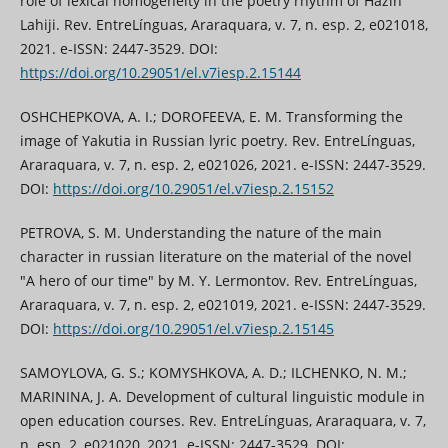
role of lexical homogeneity in the poetry rhythm of Hazin
Lahiji. Rev. EntreLínguas, Araraquara, v. 7, n. esp. 2, e021018,
2021. e-ISSN: 2447-3529. DOI:
https://doi.org/10.29051/el.v7iesp.2.15144
OSHCHEPKOVA, A. I.; DOROFEEVA, E. M. Transforming the
image of Yakutia in Russian lyric poetry. Rev. EntreLínguas,
Araraquara, v. 7, n. esp. 2, e021026, 2021. e-ISSN: 2447-3529.
DOI:
https://doi.org/10.29051/el.v7iesp.2.15152
PETROVA, S. M. Understanding the nature of the main
character in russian literature on the material of the novel
"A hero of our time" by M. Y. Lermontov. Rev. EntreLínguas,
Araraquara, v. 7, n. esp. 2, e021019, 2021. e-ISSN: 2447-3529.
DOI:
https://doi.org/10.29051/el.v7iesp.2.15145
SAMOYLOVA, G. S.; KOMYSHKOVA, A. D.; ILCHENKO, N. M.;
MARININA, J. A. Development of cultural linguistic module in
open education courses. Rev. EntreLínguas, Araraquara, v. 7,
n. esp. 2, e021020, 2021. e-ISSN: 2447-3529. DOI: