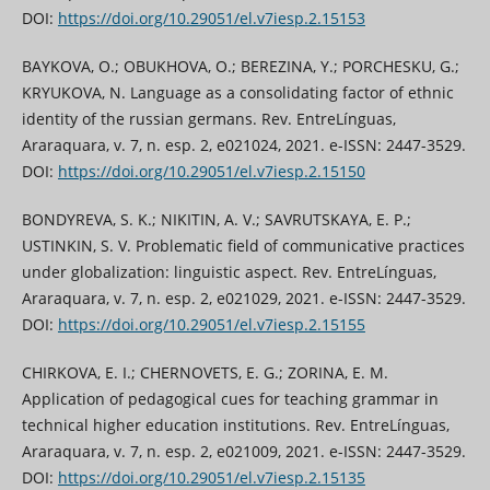
DOI:
https://doi.org/10.29051/el.v7iesp.2.15153
BAYKOVA, O.; OBUKHOVA, O.; BEREZINA, Y.; PORCHESKU, G.;
KRYUKOVA, N. Language as a consolidating factor of ethnic
identity of the russian germans. Rev. EntreLínguas,
Araraquara, v. 7, n. esp. 2, e021024, 2021. e-ISSN: 2447-3529.
DOI:
https://doi.org/10.29051/el.v7iesp.2.15150
BONDYREVA, S. K.; NIKITIN, A. V.; SAVRUTSKAYA, E. P.;
USTINKIN, S. V. Problematic field of communicative practices
under globalization: linguistic aspect. Rev. EntreLínguas,
Araraquara, v. 7, n. esp. 2, e021029, 2021. e-ISSN: 2447-3529.
DOI:
https://doi.org/10.29051/el.v7iesp.2.15155
CHIRKOVA, E. I.; CHERNOVETS, E. G.; ZORINA, E. M.
Application of pedagogical cues for teaching grammar in
technical higher education institutions. Rev. EntreLínguas,
Araraquara, v. 7, n. esp. 2, e021009, 2021. e-ISSN: 2447-3529.
DOI:
https://doi.org/10.29051/el.v7iesp.2.15135