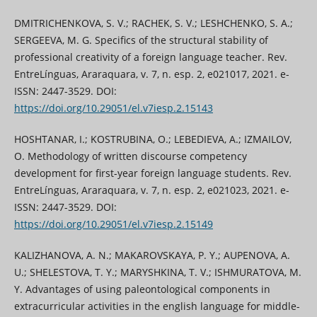
DMITRICHENKOVA, S. V.; RACHEK, S. V.; LESHCHENKO, S. A.;
SERGEEVA, M. G. Specifics of the structural stability of
professional creativity of a foreign language teacher. Rev.
EntreLínguas, Araraquara, v. 7, n. esp. 2, e021017, 2021. e-
ISSN: 2447-3529. DOI:
https://doi.org/10.29051/el.v7iesp.2.15143
HOSHTANAR, I.; KOSTRUBINA, O.; LEBEDIEVA, A.; IZMAILOV,
O. Methodology of written discourse competency
development for first-year foreign language students. Rev.
EntreLínguas, Araraquara, v. 7, n. esp. 2, e021023, 2021. e-
ISSN: 2447-3529. DOI:
https://doi.org/10.29051/el.v7iesp.2.15149
KALIZHANOVA, A. N.; MAKAROVSKAYA, P. Y.; AUPENOVA, A.
U.; SHELESTOVA, T. Y.; MARYSHKINA, T. V.; ISHMURATOVA, M.
Y. Advantages of using paleontological components in
extracurricular activities in the english language for middle-