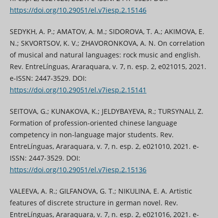
https://doi.org/10.29051/el.v7iesp.2.15146
SEDYKH, A. P.; AMATOV, A. M.; SIDOROVA, T. A.; AKIMOVA, E.
N.; SKVORTSOV, K. V.; ZHAVORONKOVA, A. N. On correlation
of musical and natural languages: rock music and english.
Rev. EntreLínguas, Araraquara, v. 7, n. esp. 2, e021015, 2021.
e-ISSN: 2447-3529. DOI:
https://doi.org/10.29051/el.v7iesp.2.15141
SEITOVA, G.; KUNAKOVA, K.; JELDYBAYEVA, R.; TURSYNALI, Z.
Formation of profession-oriented chinese language
competency in non-language major students. Rev.
EntreLínguas, Araraquara, v. 7, n. esp. 2, e021010, 2021. e-
ISSN: 2447-3529. DOI:
https://doi.org/10.29051/el.v7iesp.2.15136
VALEEVA, A. R.; GILFANOVA, G. T.; NIKULINA, E. A. Artistic
features of discrete structure in german novel. Rev.
EntreLínguas, Araraquara, v. 7, n. esp. 2, e021016, 2021. e-