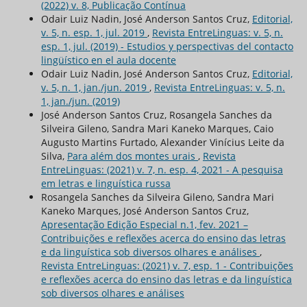
(2022) v. 8, Publicação Contínua
Odair Luiz Nadin, José Anderson Santos Cruz,
Editorial,
v. 5, n. esp. 1, jul. 2019
,
Revista EntreLinguas: v. 5, n.
esp. 1, jul. (2019) - Estudios y perspectivas del contacto
lingüístico en el aula docente
Odair Luiz Nadin, José Anderson Santos Cruz,
Editorial,
v. 5, n. 1, jan./jun. 2019
,
Revista EntreLinguas: v. 5, n.
1, jan./jun. (2019)
José Anderson Santos Cruz, Rosangela Sanches da
Silveira Gileno, Sandra Mari Kaneko Marques, Caio
Augusto Martins Furtado, Alexander Vinícius Leite da
Silva,
Para além dos montes urais
,
Revista
EntreLinguas: (2021) v. 7, n. esp. 4, 2021 - A pesquisa
em letras e linguística russa
Rosangela Sanches da Silveira Gileno, Sandra Mari
Kaneko Marques, José Anderson Santos Cruz,
Apresentação Edição Especial n.1, fev. 2021 –
Contribuições e reflexões acerca do ensino das letras
e da linguística sob diversos olhares e análises
,
Revista EntreLinguas: (2021) v. 7, esp. 1 - Contribuições
e reflexões acerca do ensino das letras e da linguística
sob diversos olhares e análises