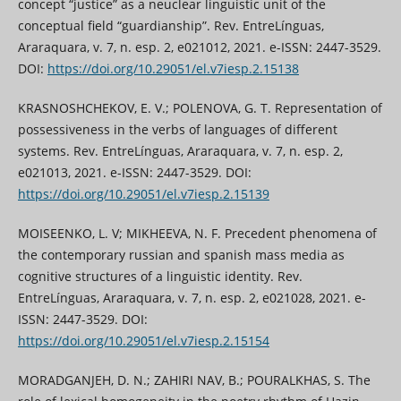
concept “justice” as a neuclear linguistic unit of the
conceptual field “guardianship”. Rev. EntreLínguas,
Araraquara, v. 7, n. esp. 2, e021012, 2021. e-ISSN: 2447-3529.
DOI:
https://doi.org/10.29051/el.v7iesp.2.15138
KRASNOSHCHEKOV, E. V.; POLENOVA, G. T. Representation of
possessiveness in the verbs of languages of different
systems. Rev. EntreLínguas, Araraquara, v. 7, n. esp. 2,
e021013, 2021. e-ISSN: 2447-3529. DOI:
https://doi.org/10.29051/el.v7iesp.2.15139
MOISEENKO, L. V; MIKHEEVA, N. F. Precedent phenomena of
the contemporary russian and spanish mass media as
cognitive structures of a linguistic identity. Rev.
EntreLínguas, Araraquara, v. 7, n. esp. 2, e021028, 2021. e-
ISSN: 2447-3529. DOI:
https://doi.org/10.29051/el.v7iesp.2.15154
MORADGANJEH, D. N.; ZAHIRI NAV, B.; POURALKHAS, S. The