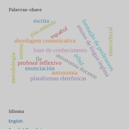
Palavras-chave
escrita
formação de professores
pós-método
ensino de língua inglesa
español
intercultural
abordagem comunicativa
norma
base de conhecimento
autonomia docente
metodologia
pibid
fle
profesor reflexivo
enunciación
autonomia
plataformas eletrônicas
Idioma
English