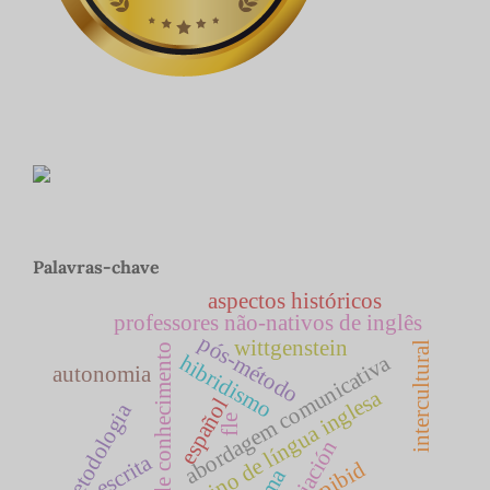
Palavras-chave
aspectos históricos
professores não-nativos de inglês
pós-método
wittgenstein
intercultural
base de conhecimento
abordagem comunicativa
hibridismo
autonomia
ensino de língua inglesa
español
metodologia
fle
escrita
pibid