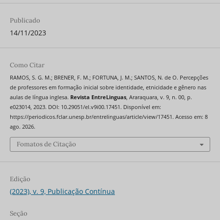
Publicado
14/11/2023
Como Citar
RAMOS, S. G. M.; BRENER, F. M.; FORTUNA, J. M.; SANTOS, N. de O. Percepções
de professores em formação inicial sobre identidade, etnicidade e gênero nas
aulas de língua inglesa.
Revista EntreLinguas
, Araraquara, v. 9, n. 00, p.
e023014, 2023. DOI: 10.29051/el.v9i00.17451. Disponível em:
https://periodicos.fclar.unesp.br/entrelinguas/article/view/17451. Acesso em: 8
ago. 2026.
Fomatos de Citação
Edição
(2023), v. 9, Publicação Contínua
Seção