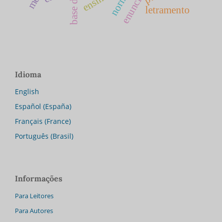
enunciación
norma
letramento
Idioma
English
Español (España)
Français (France)
Português (Brasil)
Informações
Para Leitores
Para Autores