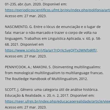
01-235, abr./jun. 2020. Disponível em:
https://periodicoscientificos.ufmt.br/ojs/index.php/polifonia/ar
Acesso em: 27 mar. 2023.
NASCIMENTO, G. Entre o lócus de enunciação e o lugar de
fala: marcar o não-marcado e trazer o corpo de volta na
linguagem. Trabalhos em Linguística Aplicada, v. 60, p. 58-
68, 2021. Disponível em
https://www.scielo.br/j/tla/a/r7rQrXcSvgQFTx3WNft4Rff/
.
Acesso em: 27 mar. 2023.
PENNYCOOK, A.; MAKONI, S. Disinventing multilingualims:
from monological multilingualism to multilanguage francas.
The Routledge Handbook of Multilingualism, 2012.
SCOTT, J. Gênero: uma categoria útil de análise histórica.
Educação & Realidade, v. 20, n. 2, 2017. Disponível em:
https://seer.ufrgs.br/index.php/educacaoerealidade/article/vi
Acesso em: 27 mar. 2023.