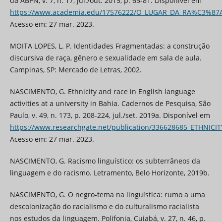
da ABPN, v. 7, n. 17, jul./out. 2015, p. 65-81. Disponível em
https://www.academia.edu/17576222/O_LUGAR_DA_RA%C3%8
Acesso em: 27 mar. 2023.
MOITA LOPES, L. P. Identidades Fragmentadas: a construção
discursiva de raça, gênero e sexualidade em sala de aula.
Campinas, SP: Mercado de Letras, 2002.
NASCIMENTO, G. Ethnicity and race in English language
activities at a university in Bahia. Cadernos de Pesquisa, São
Paulo, v. 49, n. 173, p. 208-224, jul./set. 2019a. Disponível em
https://www.researchgate.net/publication/336628685_ETHNI
Acesso em: 27 mar. 2023.
NASCIMENTO, G. Racismo linguístico: os subterrâneos da
linguagem e do racismo. Letramento, Belo Horizonte, 2019b.
NASCIMENTO, G. O negro-tema na linguística: rumo a uma
descolonização do racialismo e do culturalismo racialista
nos estudos da linguagem. Polifonia, Cuiabá, v. 27, n. 46, p.