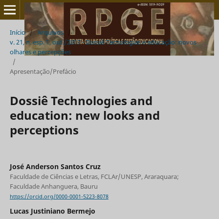
Início
/
Arquivos
/
v. 21, n. esp. 1, out./2017 - Dossiê Tecnologias e educação: novos
olhares e percepções
/
Apresentação/Prefácio
Dossiê Technologies and
education: new looks and
perceptions
José Anderson Santos Cruz
Faculdade de Ciências e Letras, FCLAr/UNESP, Araraquara;
Faculdade Anhanguera, Bauru
https://orcid.org/0000-0001-5223-8078
Lucas Justiniano Bermejo