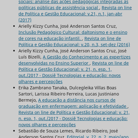
sociais: análise das ações pedagógicas integradas às
políticas públicas de assistência social
,
Revista on line
de Política e Gestão Educacional: v.21, n.1, jan-abr
(2017)
Arielly Kizzy Cunha, José Anderson Santos Cruz,
Inclusão Pedagógico Cultural: daltonismo e o ensino
de cores na educação infantil.
,
Revista on line de
Política e Gestão Educacional: v.20, n.3, set-dez (2016)
Arielly Kizzy Cunha, José Anderson Santos Cruz, José
Luís Bizelli,
A Gestão do Conhecimento e as expertizes
desenvolvidas no Ensino Superior
,
Revista on line de
Política e Gestão Educacional: v. 21, n. esp. 1,
out./2017 - Dossiê Tecnologias e educação: novos
olhares e percepções
Erika Zambrano Tanaka, Dulcegleika Villas Boas
Sartori, Larissa Ribeiro Ferreira, Lucas Justiniano
Bermejo,
A educação a distância nos cursos de
graduação em enfermagem: aplicação e efetividade
,
Revista on line de Política e Gestão Educacional: v. 21,
n. esp. 1, out./2017 - Dossiê Tecnologias e educação:
novos olhares e percepções
Sebastião de Souza Lemes, Ricardo Ribeiro, José
Anderson Santos Cruz,
Editorial, v. 22, n. 2, maio/ago.