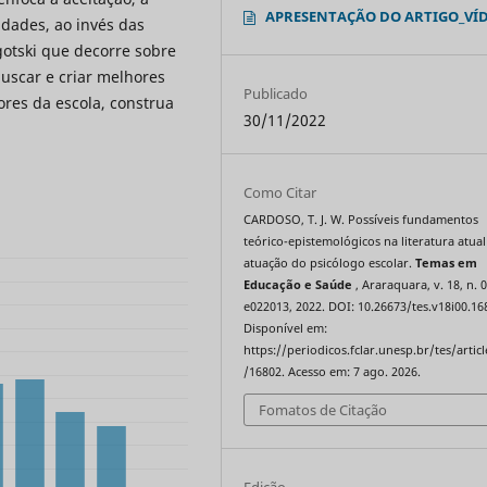
APRESENTAÇÃO DO ARTIGO_VÍ
idades, ao invés das
gotski que decorre sobre
buscar e criar melhores
Publicado
ores da escola, construa
30/11/2022
Como Citar
CARDOSO, T. J. W. Possíveis fundamentos
teórico-epistemológicos na literatura atual
atuação do psicólogo escolar.
Temas em
Educação e Saúde
, Araraquara, v. 18, n. 0
e022013, 2022. DOI: 10.26673/tes.v18i00.16
Disponível em:
https://periodicos.fclar.unesp.br/tes/artic
/16802. Acesso em: 7 ago. 2026.
Fomatos de Citação