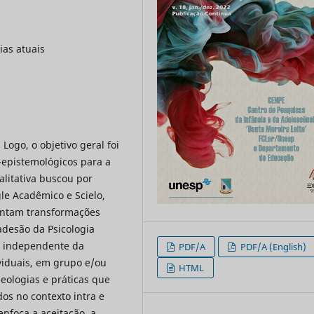
ias atuais
Logo, o objetivo geral foi
-epistemológicos para a
alitativa buscou por
le Acadêmico e Scielo,
ontam transformações
adesão da Psicologia
l, independente da
PDF/A
PDF/A (English)
viduais, em grupo e/ou
HTML
eologias e práticas que
dos no contexto intra e
nfoca a aceitação, a