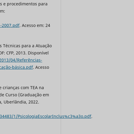
as e procedimentos para
em:
-2007.pdf
. Acesso em: 24
as Técnicas para a Atuação
DF: CFP, 2013. Disponível
/2013/04/Referências-
cação-básica.pdf
. Acesso
de crianças com TEA na
o de Curso (Graduação em
a, Uberlândia, 2022.
9/34483/1/PsicologiaEscolarInclus%c3%a3o.pdf
.