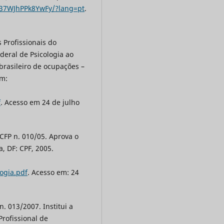
W37WJhPPk8YwFy/?lang=pt
.
 Profissionais do
deral de Psicologia ao
brasileiro de ocupações –
em:
f
. Acesso em 24 de julho
 CFP n. 010/05. Aprova o
a, DF: CPF, 2005.
ogia.pdf
. Acesso em: 24
. 013/2007. Institui a
Profissional de