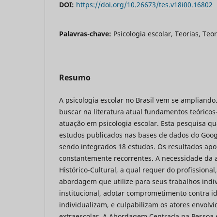
DOI:
https://doi.org/10.26673/tes.v18i00.16802
Palavras-chave:
Psicologia escolar, Teorias, Teor
Resumo
A psicologia escolar no Brasil vem se ampliando. 
buscar na literatura atual fundamentos teóricos
atuação em psicologia escolar. Esta pesquisa qu
estudos publicados nas bases de dados do Goog
sendo integrados 18 estudos. Os resultados ap
constantemente recorrentes. A necessidade da 
Histórico-Cultural, a qual requer do profissiona
abordagem que utilize para seus trabalhos indi
institucional, adotar comprometimento contra id
individualizam, e culpabilizam os atores envolvi
extraescolar. A Abordagem Centrada na Pessoa e