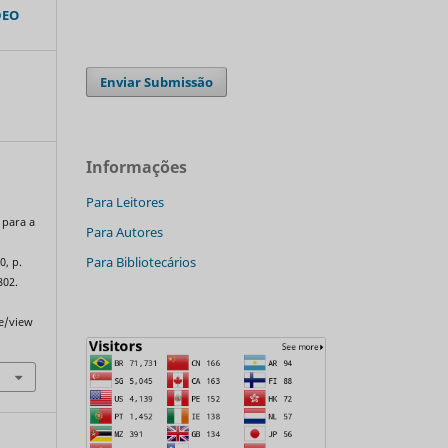
DEO
Enviar Submissão
Informações
Para Leitores
 para a
Para Autores
Para Bibliotecários
0, p.
802.
le/view