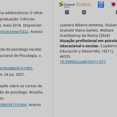
 na adolescência: O olhar
1
0
 graduação: Ciências
Lyandra Ribeiro Almeida, Shaian
0, maio 2018. Disponível
Grasiele Viana Gomes, Wollace
rticle/view/5322
. Acesso
Scantbelruy da Rocha (2024)
Atuação profissional em psicol
educacional e escolar.
Cuaderno
ção do psicólogo escolar
Educación y Desarrollo,
16
(11),
ucional de Psicologia, v.
e6335.
10.55905/cuadv16n11-071
_arttext&pid=S1983-
m: 24 jul. 2021.
ispõe sobre os cursos de
o de psicólogo. Brasília,
em:
-1969/l4119.htm
. Acesso