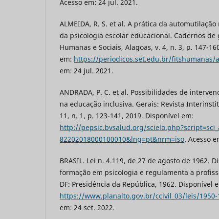
Acesso em: 24 jul. 2021.
ALMEIDA, R. S. et al. A prática da automutilação
da psicologia escolar educacional. Cadernos de
Humanas e Sociais, Alagoas, v. 4, n. 3, p. 147-16
em:
https://periodicos.set.edu.br/fitshumanas/a
em: 24 jul. 2021.
ANDRADA, P. C. et al. Possibilidades de interven
na educação inclusiva. Gerais: Revista Interinstit
11, n. 1, p. 123-141, 2019. Disponível em:
http://pepsic.bvsalud.org/scielo.php?script=sci
82202018000100010&lng=pt&nrm=iso
. Acesso e
BRASIL. Lei n. 4.119, de 27 de agosto de 1962. D
formação em psicologia e regulamenta a profissã
DF: Presidência da República, 1962. Disponível 
https://www.planalto.gov.br/ccivil_03/leis/1950
em: 24 set. 2022.