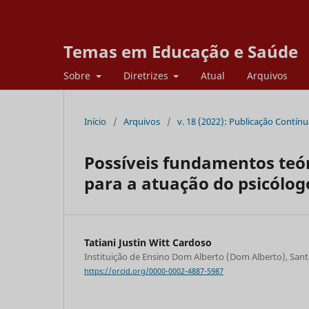
Temas em Educação e Saúde
Sobre
Diretrizes
Atual
Arquivos
Início
/
Arquivos
/
v. 18 (2022): Publicação Contín
Possíveis fundamentos teór
para a atuação do psicólog
Tatiani Justin Witt Cardoso
Instituição de Ensino Dom Alberto (Dom Alberto), Santa
https://orcid.org/0000-0002-4887-5987