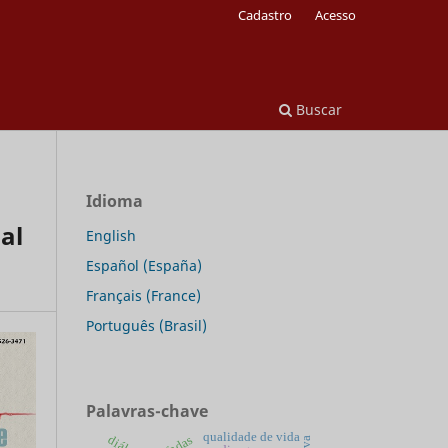
Cadastro
Acesso
Buscar
Idioma
al
English
Español (España)
Français (France)
Português (Brasil)
Palavras-chave
qualidade de vida