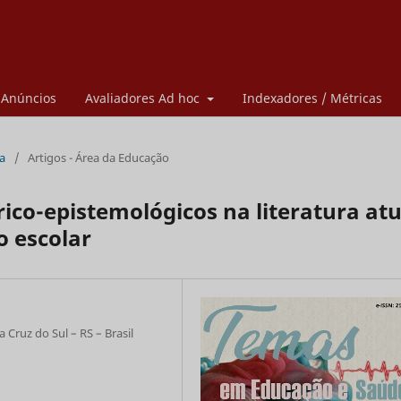
Anúncios
Avaliadores Ad hoc
Indexadores / Métricas
ua
/
Artigos - Área da Educação
ico-epistemológicos na literatura atu
o escolar
 Cruz do Sul – RS – Brasil