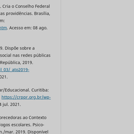
. Cria o Conselho Federal
as providências. Brasília,
em:
.htm
. Acesso em: 08 ago.
9. Dispõe sobre a
 social nas redes públicas
 República, 2019.
il_03/_ato2019-
021.
ar/Educacional. Curitiba:
:
https://crppr.org.br/wp-
 jul. 2021.
vorecedoras ao Contexto
ogos escolares. Psico-
an./mar. 2019. Disponível