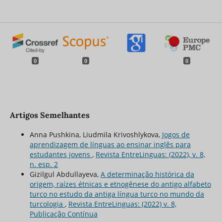
0
0
0
Artigos Semelhantes
Anna Pushkina, Liudmila Krivoshlykova,
Jogos de
aprendizagem de línguas ao ensinar inglês para
estudantes jovens
,
Revista EntreLinguas: (2022), v. 8,
n. esp. 2
Gizilgul Abdullayeva,
A determinação histórica da
origem, raízes étnicas e etnogênese do antigo alfabeto
turco no estudo da antiga língua turco no mundo da
turcologia
,
Revista EntreLinguas: (2022) v. 8,
Publicação Contínua