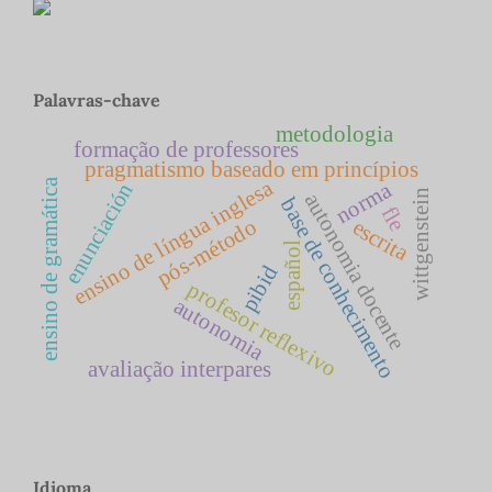
Palavras-chave
metodologia
formação de professores
pragmatismo baseado em princípios
ensino de língua inglesa
ensino de gramática
norma
enunciación
wittgenstein
autonomia docente
base de conhecimento
fle
pós-método
escrita
español
pibid
profesor reflexivo
autonomia
avaliação interpares
Idioma