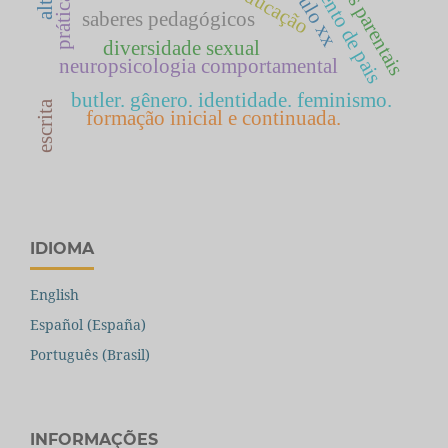
treinamento de pais
práticas parentais
século xx
educação
saberes pedagógicos
diversidade sexual
neuropsicologia comportamental
butler. gênero. identidade. feminismo.
escrita
formação inicial e continuada.
IDIOMA
English
Español (España)
Português (Brasil)
INFORMAÇÕES