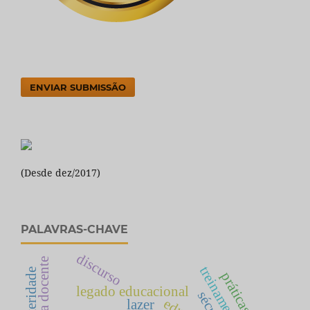
ENVIAR SUBMISSÃO
(Desde dez/2017)
PALAVRAS-CHAVE
discurso
prática docente
alteridade
legado educacional
lazer