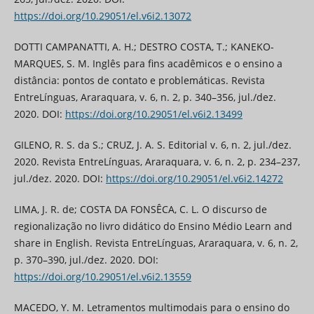
https://doi.org/10.29051/el.v6i2.13072
DOTTI CAMPANATTI, A. H.; DESTRO COSTA, T.; KANEKO-
MARQUES, S. M. Inglês para fins acadêmicos e o ensino a
distância: pontos de contato e problemáticas. Revista
EntreLínguas, Araraquara, v. 6, n. 2, p. 340–356, jul./dez.
2020. DOI:
https://doi.org/10.29051/el.v6i2.13499
GILENO, R. S. da S.; CRUZ, J. A. S. Editorial v. 6, n. 2, jul./dez.
2020. Revista EntreLínguas, Araraquara, v. 6, n. 2, p. 234–237,
jul./dez. 2020. DOI:
https://doi.org/10.29051/el.v6i2.14272
LIMA, J. R. de; COSTA DA FONSÊCA, C. L. O discurso de
regionalização no livro didático do Ensino Médio Learn and
share in English. Revista EntreLínguas, Araraquara, v. 6, n. 2,
p. 370–390, jul./dez. 2020. DOI:
https://doi.org/10.29051/el.v6i2.13559
MACEDO, Y. M. Letramentos multimodais para o ensino do