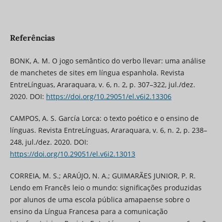
Referências
BONK, A. M. O jogo semântico do verbo llevar: uma análise
de manchetes de sites em língua espanhola. Revista
EntreLínguas, Araraquara, v. 6, n. 2, p. 307–322, jul./dez.
2020. DOI:
https://doi.org/10.29051/el.v6i2.13306
CAMPOS, A. S. García Lorca: o texto poético e o ensino de
línguas. Revista EntreLínguas, Araraquara, v. 6, n. 2, p. 238–
248, jul./dez. 2020. DOI:
https://doi.org/10.29051/el.v6i2.13013
CORREIA, M. S.; ARAÚJO, N. A.; GUIMARÃES JUNIOR, P. R.
Lendo em Francês leio o mundo: significações produzidas
por alunos de uma escola pública amapaense sobre o
ensino da Língua Francesa para a comunicação