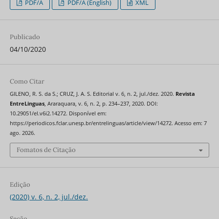
PDF/A
PDF/A (English)
XML
Publicado
04/10/2020
Como Citar
GILENO, R. S. da S.; CRUZ, J. A. S. Editorial v. 6, n. 2, jul./dez. 2020.
Revista
EntreLinguas
, Araraquara, v. 6, n. 2, p. 234–237, 2020. DOI:
10.29051/el.v6i2.14272. Disponível em:
https://periodicos.fclar.unesp.br/entrelinguas/article/view/14272. Acesso em: 7
ago. 2026.
Fomatos de Citação
Edição
(2020) v. 6, n. 2, jul./dez.
Seção