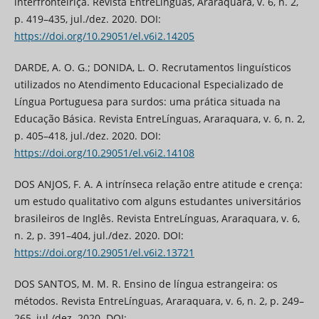
interfronteiriça. Revista EntreLínguas, Araraquara, v. 6, n. 2,
p. 419–435, jul./dez. 2020. DOI:
https://doi.org/10.29051/el.v6i2.14205
DARDE, A. O. G.; DONIDA, L. O. Recrutamentos linguísticos
utilizados no Atendimento Educacional Especializado de
Língua Portuguesa para surdos: uma prática situada na
Educação Básica. Revista EntreLínguas, Araraquara, v. 6, n. 2,
p. 405–418, jul./dez. 2020. DOI:
https://doi.org/10.29051/el.v6i2.14108
DOS ANJOS, F. A. A intrínseca relação entre atitude e crença:
um estudo qualitativo com alguns estudantes universitários
brasileiros de Inglês. Revista EntreLínguas, Araraquara, v. 6,
n. 2, p. 391–404, jul./dez. 2020. DOI:
https://doi.org/10.29051/el.v6i2.13721
DOS SANTOS, M. M. R. Ensino de língua estrangeira: os
métodos. Revista EntreLínguas, Araraquara, v. 6, n. 2, p. 249–
265, jul./dez. 2020. DOI: