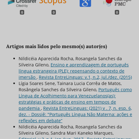
0
0
0
Artigos mais lidos pelo mesmo(s) autor(es)
Nildicéia Aparecida Rocha, Rosangela Sanches da
Silveira Gileno,
Ensino e aprendizagem de português
língua estrangeira (PLE): repensando o contexto de
imersão
,
Revista EntreLinguas: v.1, n.2, jul./dez. (2015)
Lígia Soares Sene, Tainara Lucia Corrêa de Matos,
Rosângela Sanches da Silveira Gileno,
Português como
Língua de Acolhimento para Venezuelanos(as):
estratégias e práticas de ensino em tempos de
pandemia
,
Revista EntreLinguas: (2021) v . 7, n. esp. 6,
dez. - Dossiê: "Português Língua Não Materna: ações e
reflexões em debate”
Nildicéia Aparecida Rocha, Rosangela Sanches da
Silveira Gileno, Sandra Mari Kaneko Marques,