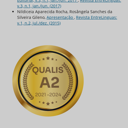
Editorial, v.3, n.1, jan./jun. 2017
,
Revista EntreLinguas:
v.3, n.1, jan./jun. (2017)
Nildiceia Aparecida Rocha, Rosângela Sanches da
Silveira Gileno,
Apresentação
,
Revista EntreLinguas:
v.1, n.2, jul./dez. (2015)