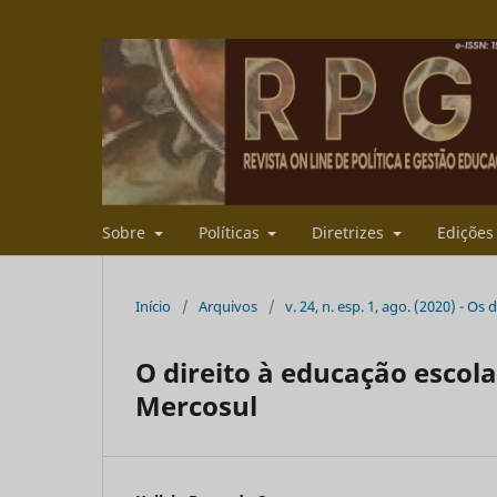
Sobre
Políticas
Diretrizes
Ediçõe
Início
/
Arquivos
/
v. 24, n. esp. 1, ago. (2020) - O
O direito à educação esco
Mercosul