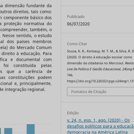
ma dimensão fundante da
tros direitos, tais como:
Publicado
e um componente básico dos
a proteção normativa do
06/07/2020
ra compreender, também, o
 Nesse sentido, o estudo
onal dos países membros
Como Citar
ezuela) do Mercado Comum
Souza, K. R., Kerbauy, M. T. M., & Silva, R. D
direito à educação. Para
(2020). O direito à educação escolar como
ráfica e documental com
dimensão da cidadania no Mercosul.
Revist
 foi constituída pelas
Line De Política E Gestão Educacional
,
24
(esp1
mos que a carência de
746.
 nas constituições podem
https://doi.org/10.22633/rpge.v24iesp1.13
cional e, principalmente,
e integração regional.
Fomatos de Citação
Edição
v. 24, n. esp. 1, ago. (2020) - Os
desafios políticos para a educaçã
democracia na América Latina