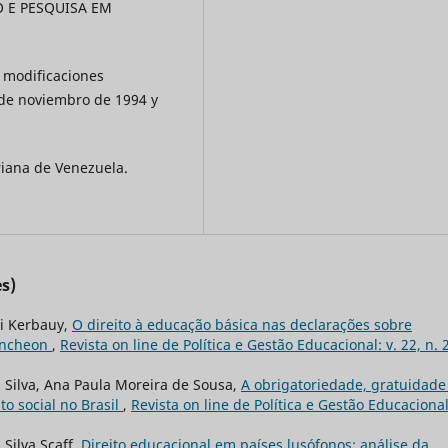
 E PESQUISA EM
 modificaciones
 de noviembro de 1994 y
riana de Venezuela.
s)
li Kerbauy,
O direito à educação básica nas declarações sobre
 Incheon
,
Revista on line de Política e Gestão Educacional: v. 22, n. 2
 Silva, Ana Paula Moreira de Sousa,
A obrigatoriedade, gratuidade
o social no Brasil
,
Revista on line de Política e Gestão Educacional
 Silva Scaff,
Direito educacional em países lusófonos: análise da