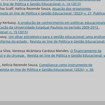
n line de Política e Gestão Educacional: n. 14 (2013)
ilva Scaff, Kellcia Rezende Souza,
Atuação dos organismos
evista on line de Política e Gestão Educacional: (2023) v. 27, Public
ly Kerbauy,
A produção de conhecimento em políticas educacionai
ção da Universidade Estadual Paulista no período 2009-2013
,
ional: n. 19 (2015)
rbauy,
Um olhar estratégico para a gestão educacional: uma análise
reforma do estado
,
Revista on line de Política e Gestão Educacional:
da Silva, Vanessa Alcântara Cardoso Mendes,
O financiamento da
sil e do Uruguai
,
Revista on line de Política e Gestão Educacional: v
s, Kellcia Rezende Souza,
Compliance como instrumento de
evista on line de Política e Gestão Educacional: (2026), v. 30,