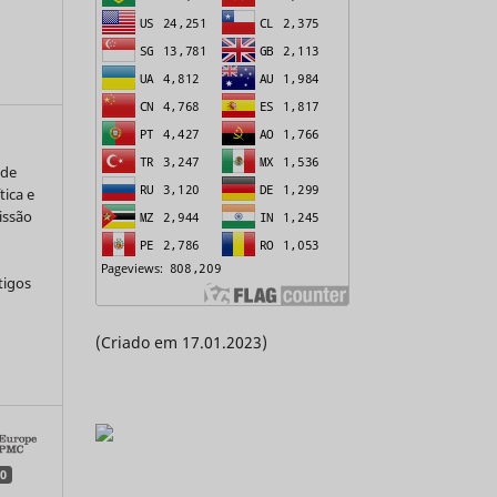
 de
tica e
issão
tigos
(Criado em 17.01.2023)
a
0