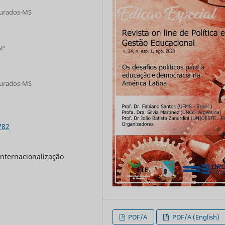
ourados-MS
SP
ourados-MS
782
Internacionalização
PDF/A
PDF/A (English)