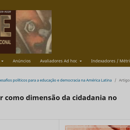
s
Anúncios
Avaliadores Ad hoc
Indexadores / Métr
s desafios políticos para a educação e democracia na América Latina
/
Artigo
lar como dimensão da cidadania no