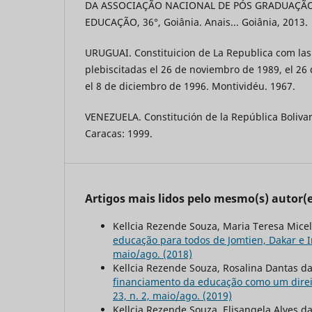
DA ASSOCIAÇÃO NACIONAL DE PÓS GRADUAÇÃO
EDUCAÇÃO, 36°, Goiânia. Anais... Goiânia, 2013.
URUGUAI. Constituicion de La Republica com las
plebiscitadas el 26 de noviembro de 1989, el 26
el 8 de diciembro de 1996. Montividéu. 1967.
VENEZUELA. Constitución de la República Boliva
Caracas: 1999.
Artigos mais lidos pelo mesmo(s) autor(e
Kellcia Rezende Souza, Maria Teresa Mice
educação para todos de Jomtien, Dakar e
maio/ago. (2018)
Kellcia Rezende Souza, Rosalina Dantas da
financiamento da educação como um direit
23, n. 2, maio/ago. (2019)
Kellcia Rezende Souza, Elisangela Alves da