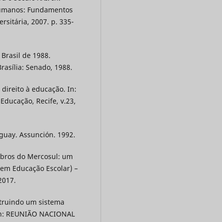
 Humanos: Fundamentos
rsitária, 2007. p. 335-
 Brasil de 1988.
rasília: Senado, 1988.
 direito à educação. In:
 Educação, Recife, v.23,
guay. Assunción. 1992.
mbros do Mercosul: um
 em Educação Escolar) –
2017.
struindo um sistema
 In: REUNIÃO NACIONAL