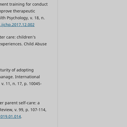
nt training for conduct
mprove therapeutic
lth Psychology, v. 18, n.
j.ijchp.2017.12.002
ter care: children’s
experiences. Child Abuse
urity of adopting
hanage. International
v. 11, n. 17, p. 10045-
er parent self-care: a
eview, v. 99, p. 107-114,
2019.01.014
.