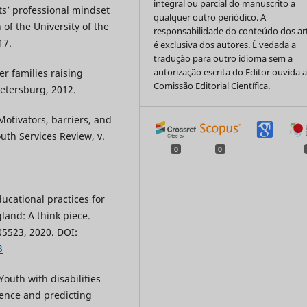
integral ou parcial do manuscrito a
ts’ professional mindset
qualquer outro periódico. A
n of the University of the
responsabilidade do conteúdo dos ar
17.
é exclusiva dos autores. É vedada a
tradução para outro idioma sem a
autorização escrita do Editor ouvida 
er families raising
Comissão Editorial Científica.
 Petersburg, 2012.
Motivators, barriers, and
uth Services Review, v.
0
0
ucational practices for
land: A think piece.
05523, 2020. DOI:
3
outh with disabilities
lence and predicting