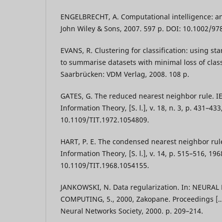
ENGELBRECHT, A. Computational intelligence: an
John Wiley & Sons, 2007. 597 p. DOI: 10.1002/9
EVANS, R. Clustering for classification: using s
to summarise datasets with minimal loss of class
Saarbrücken: VDM Verlag, 2008. 108 p.
GATES, G. The reduced nearest neighbor rule. I
Information Theory, [S. l.], v. 18, n. 3, p. 431–43
10.1109/TIT.1972.1054809.
HART, P. E. The condensed nearest neighbor rul
Information Theory, [S. l.], v. 14, p. 515–516, 196
10.1109/TIT.1968.1054155.
JANKOWSKI, N. Data regularization. In: NEUR
COMPUTING, 5., 2000, Zakopane. Proceedings […
Neural Networks Society, 2000. p. 209–214.