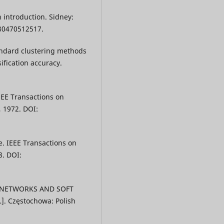
 introduction. Sidney:
780470512517.
tandard clustering methods
ification accuracy.
EEE Transactions on
3, 1972. DOI:
e. IEEE Transactions on
8. DOI:
AL NETWORKS AND SOFT
]. Częstochowa: Polish