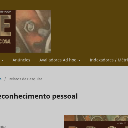
s
Anúncios
Avaliadores Ad hoc
Indexadores / Métr
a
/
Relatos de Pesquisa
reconhecimento pessoal
nic»