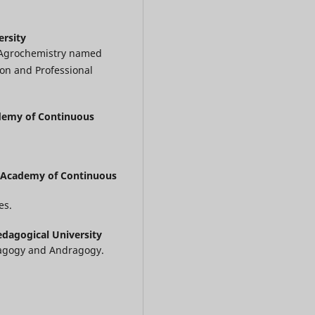
ersity
d Agrochemistry named
ion and Professional
demy of Continuous
y Academy of Continuous
es.
edagogical University
dagogy and Andragogy.