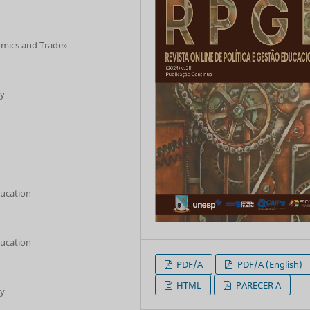
omics and Trade»
ty
ducation
ducation
PDF/A
PDF/A (English)
HTML
PARECER A
ty