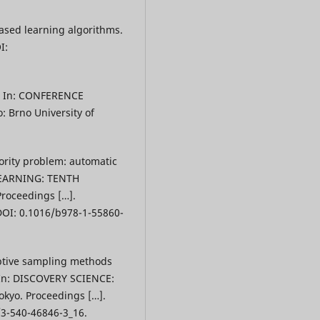
based learning algorithms.
I:
g. In: CONFERENCE
: Brno University of
ority problem: automatic
 LEARNING: TENTH
oceedings […].
DOI: 0.1016/b978-1-55860-
tive sampling methods
 In: DISCOVERY SCIENCE:
yo. Proceedings […].
/3-540-46846-3_16.