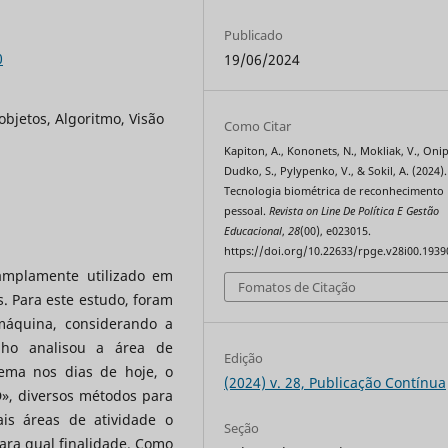
Publicado
0
19/06/2024
bjetos, Algoritmo, Visão
Como Citar
Kapiton, A., Kononets, N., Mokliak, V., Onip
Dudko, S., Pylypenko, V., & Sokil, A. (2024).
Tecnologia biométrica de reconhecimento
pessoal.
Revista on Line De Política E Gestão
Educacional
,
28
(00), e023015.
https://doi.org/10.22633/rpge.v28i00.1939
amplamente utilizado em
Fomatos de Citação
. Para este estudo, foram
máquina, considerando a
alho analisou a área de
Edição
tema nos dias de hoje, o
(2024) v. 28, Publicação Contínua
», diversos métodos para
is áreas de atividade o
Seção
para qual finalidade. Como