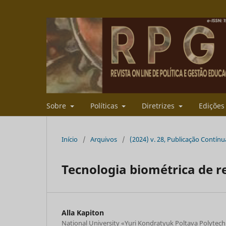
Sobre
Políticas
Diretrizes
Ediçõe
Início
/
Arquivos
/
(2024) v. 28, Publicação Contínu
Tecnologia biométrica de 
Alla Kapiton
National University «Yuri Kondratyuk Poltava Polytech