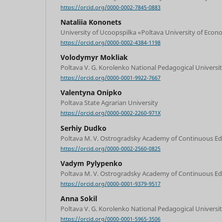
https://orcid.org/0000-0002-7845-0883
Nataliia Kononets
University of Ucoopspilka «Poltava University of Econ
https://orcid.org/0000-0002-4384-1198
Volodymyr Mokliak
Poltava V. G. Korolenko National Pedagogical Universi
https://orcid.org/0000-0001-9922-7667
Valentyna Onipko
Poltava State Agrarian University
https://orcid.org/0000-0002-2260-971X
Serhiy Dudko
Poltava M. V. Ostrogradsky Academy of Continuous E
https://orcid.org/0000-0002-2560-0825
Vadym Pylypenko
Poltava M. V. Ostrogradsky Academy of Continuous E
https://orcid.org/0000-0001-9379-9517
Anna Sokil
Poltava V. G. Korolenko National Pedagogical Universi
https://orcid.org/0000-0001-5965-3506