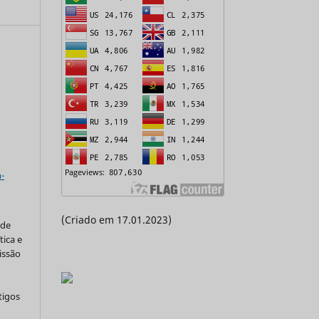
a
-
(Criado em 17.01.2023)
 de
tica e
issão
tigos