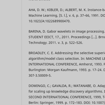
AHA, D. W.; KIBLER, D.; ALBERT, M. K. Instance-
Machine Learning, [S. l.], v. 6, p. 37–66, 1991. DO
10.1023/A:1022689900470.
BARINA, D. Gabor wavelets in image processin
STUDENT EEICT, 17., 2011. Proceedings [...]. Brno
Technology. 2011. v. 3, p. 522–526.
BROADLEY, C. E. Addressing the selective superi
algorithm/model class selection. In: MACHINE
INTERNATIONAL CONFERENCE, Amherst, 1993. Pr
Burlington: Morgan Kaufmann, 1993. p. 17–24. 
307-3.50009-5.
DOMINGO, C.; GAVALDA, R.; WATANABE, O. Adap
for scaling up knowledge discovery algorithms.
SECOND INTERNATIONAL CONFERENCE, 1999, Tok
Berlin: Springer, 1999. p. 172–183. DOI: 10.1007