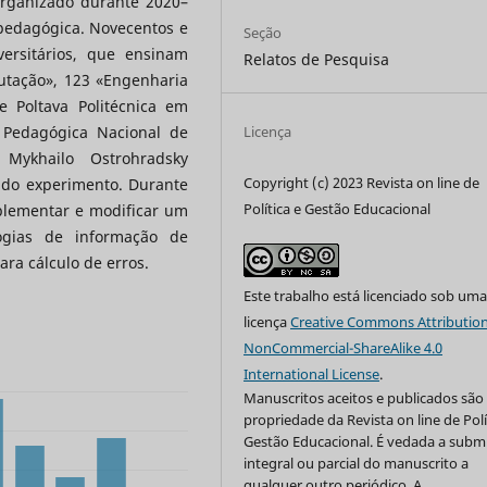
 organizado durante 2020–
 pedagógica. Novecentos e
Seção
versitários, que ensinam
Relatos de Pesquisa
utação», 123 «Engenharia
 Poltava Politécnica em
 Pedagógica Nacional de
Licença
Mykhailo Ostrohradsky
Copyright (c) 2023 Revista on line de
 do experimento. Durante
Política e Gestão Educacional
mplementar e modificar um
ogias de informação de
ra cálculo de erros.
Este trabalho está licenciado sob um
licença
Creative Commons Attribution
NonCommercial-ShareAlike 4.0
International License
.
Manuscritos aceitos e publicados são
propriedade da Revista on line de Polí
Gestão Educacional. É vedada a subm
integral ou parcial do manuscrito a
qualquer outro periódico. A