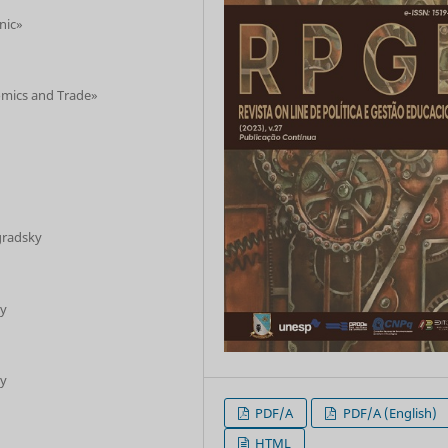
nic»
omics and Trade»
gradsky
ty
ty
PDF/A
PDF/A (English)
HTML