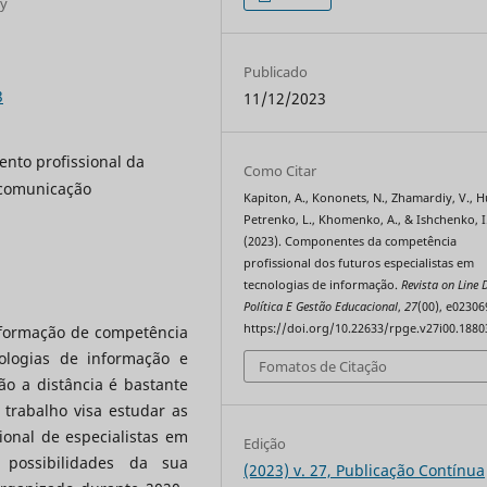
ty
Publicado
3
11/12/2023
ento profissional da
Como Citar
 comunicação
Kapiton, A., Kononets, N., Zhamardiy, V., Hu
Petrenko, L., Khomenko, A., & Ishchenko, I
(2023). Componentes da competência
profissional dos futuros especialistas em
tecnologias de informação.
Revista on Line 
Política E Gestão Educacional
,
27
(00), e02306
https://doi.org/10.22633/rpge.v27i00.1880
 formação de competência
nologias de informação e
Fomatos de Citação
ão a distância é bastante
trabalho visa estudar as
onal de especialistas em
Edição
 possibilidades da sua
(2023) v. 27, Publicação Contínua