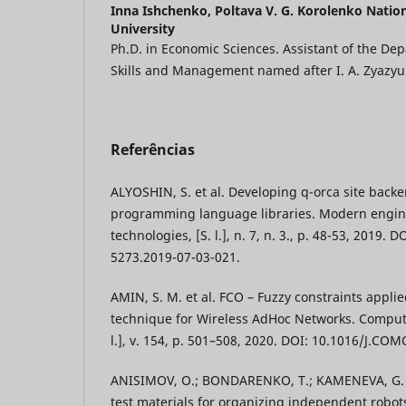
Inna Ishchenko,
Poltava V. G. Korolenko Natio
University
Ph.D. in Economic Sciences. Assistant of the De
Skills and Management named after I. A. Zyazyu
Referências
ALYOSHIN, S. et al. Developing q-orca site back
programming language libraries. Modern engin
technologies, [S. l.], n. 7, n. 3., p. 48-53, 2019. 
5273.2019-07-03-021.
AMIN, S. M. et al. FCO – Fuzzy constraints appli
technique for Wireless AdHoc Networks. Comput
l.], v. 154, p. 501–508, 2020. DOI: 10.1016/J.C
ANISIMOV, O.; BONDARENKO, T.; KAMENEVA, G. 
test materials for organizing independent robots