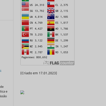
a
-
(Criado em 17.01.2023)
 de
tica e
issão