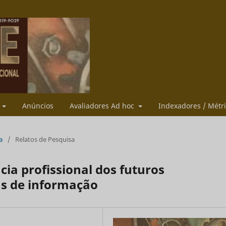
s
Anúncios
Avaliadores Ad hoc
Indexadores / Métr
a
/
Relatos de Pesquisa
a profissional dos futuros
as de informação