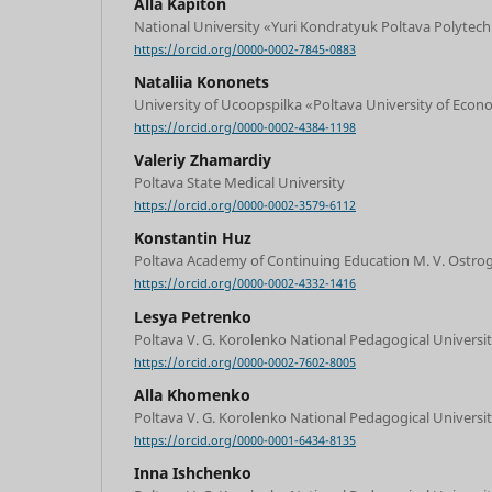
Alla Kapiton
National University «Yuri Kondratyuk Poltava Polytech
https://orcid.org/0000-0002-7845-0883
Nataliia Kononets
University of Ucoopspilka «Poltava University of Econ
https://orcid.org/0000-0002-4384-1198
Valeriy Zhamardiy
Poltava State Medical University
https://orcid.org/0000-0002-3579-6112
Konstantin Huz
Poltava Academy of Continuing Education M. V. Ostro
https://orcid.org/0000-0002-4332-1416
Lesya Petrenko
Poltava V. G. Korolenko National Pedagogical Universi
https://orcid.org/0000-0002-7602-8005
Alla Khomenko
Poltava V. G. Korolenko National Pedagogical Universi
https://orcid.org/0000-0001-6434-8135
Inna Ishchenko