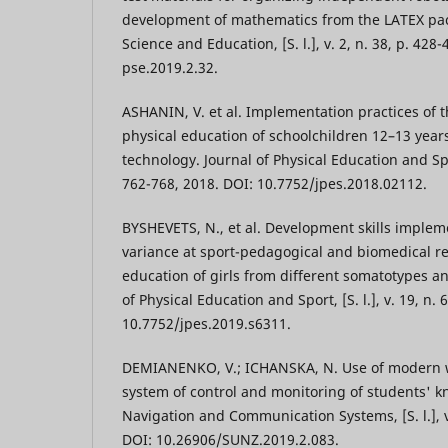
development of mathematics from the LATEX pac
Science and Education, [S. l.], v. 2, n. 38, p. 428
pse.2019.2.32.
ASHANIN, V. et al. Implementation practices of 
physical education of schoolchildren 12–13 year
technology. Journal of Physical Education and Sport,
762-768, 2018. DOI: 10.7752/jpes.2018.02112.
BYSHEVETS, N., et al. Development skills impleme
variance at sport-pedagogical and biomedical re
education of girls from different somatotypes a
of Physical Education and Sport, [S. l.], v. 19, n.
10.7752/jpes.2019.s6311.
DEMIANENKO, V.; ICHANSKA, N. Use of modern w
system of control and monitoring of students' k
Navigation and Communication Systems, [S. l.], v.
DOI: 10.26906/SUNZ.2019.2.083.