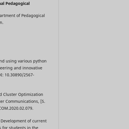
nal Pedagogical
partment of Pedagogical
n.
end using various python
eering and innovative
DOI: 10.30890/2567-
ed Cluster Optimization
er Communications, [S.
OMCOM.2020.02.079.
Development of current
 for students in the