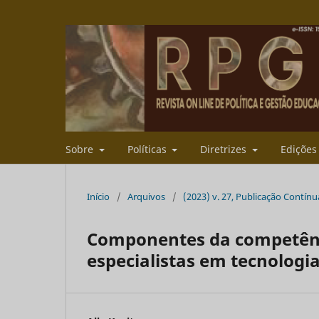
Sobre
Políticas
Diretrizes
Ediçõe
Início
/
Arquivos
/
(2023) v. 27, Publicação Contínu
Componentes da competênci
especialistas em tecnologi