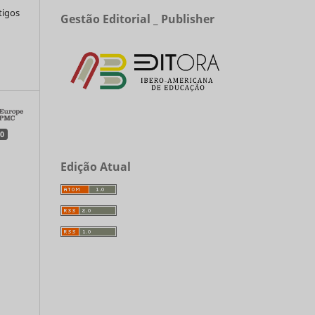
tigos
Gestão Editorial _ Publisher
a
0
Edição Atual