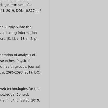
kage. Prospects for
-441, 2019. DOI: 10.32744 /
the Rugby-5 into the
s old using information
 [S. l.], v. 18, n. 2, p.
ntation of analysis of
searches. Physical
nd health groups. Journal
 6, p. 2086-2090, 2019. DOI:
eb technologies for the
nowledge. Control,
 2, n. 54, p. 83-86, 2019.