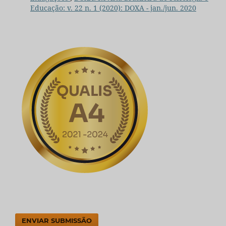
Educação: v. 22 n. 1 (2020): DOXA - jan./jun. 2020
ENVIAR SUBMISSÃO