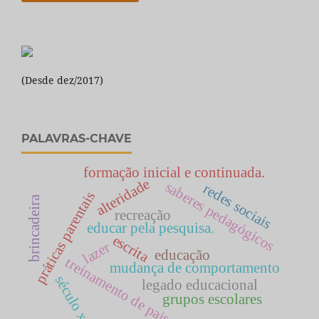
(Desde dez/2017)
PALAVRAS-CHAVE
formação inicial e continuada.
alteridade
saberes pedagógicos
redes sociais
práticas parentais
brincadeira
recreação
educar pela pesquisa.
escrita
lazer
educação
treinamento de pais
mudança de comportamento
século xx
legado educacional
grupos escolares