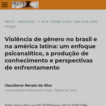
INÍCIO
/
ARQUIVOS
/
V. 20 N. 1 (2018): DOXA - JAN./JUN. 2018
/
Artigos
Violência de gênero no brasil e
na américa latina: um enfoque
psicanalítico, a produção de
conhecimento e perspectivas
de enfrentamento
Claudionor Renato da Silva
Universidade Federal de Goiás - Regional Jataí
DOI:
https://doi.org/10.30715/rbpe.v20.n1.2018.11284