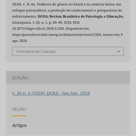
SILVA, C. R. da. Violência de gênero no brasil e na américa latina: um
enfoque psicanalítico, a produção de conhecimento e perspectivas de
enfrentamento.
DOXA: Revista Brasileira de Psicologia e Educação
,
Araraquara, v. 20, n. 1, p. 80–96, 2018. DOI:
10.30715/rbpe.v20.n1.2018.11284. Disponível em:
https://periodicos.fclar.unesp.br/doxa/article/view/11284. Acesso em: 6
ago. 2026.
Fomatos de Citação
EDIÇÃO
v. 20 n. 1 (2018): DOXA - jan./jun. 2018
SEÇÃO
Artigos