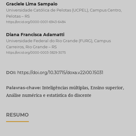
Graciele Lima Sampaio
Universidade Católica de Pelotas (UCPEL), Campus Centro,
Pelotas – RS
https://orcid.org/0000-0001-6943-6484
Diana Francisca Adamatti
Universidade Federal do Rio Grande (FURG), Campus
Carreiros, Rio Grande – RS
https://orcid.org/0000-0003-3829-3075
DOI:
https://doi.org/10.30715/doxa.v22i00.15031
Inteligências múltiplas, Ensino superior,
Palavras-chave:
Análise numérica e estatística do discente
RESUMO