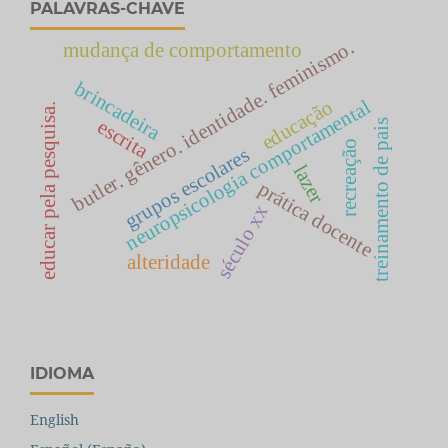
PALAVRAS-CHAVE
butler. gênero. identidade. feminismo.
mudança de comportamento
brincadeira
educação
neuropsicologia comportamental
educar pela pesquisa.
escrita
treinamento de pais
recreação
grupos escolares
lazer
prática docente
século xx
alteridade
IDIOMA
English