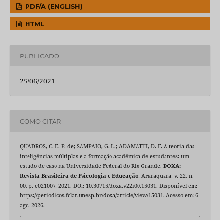
PDF/A (ENGLISH)
HTML
PUBLICADO
25/06/2021
COMO CITAR
QUADROS, C. E. P. de; SAMPAIO, G. L.; ADAMATTI, D. F. A teoria das
inteligências múltiplas e a formação acadêmica de estudantes: um
estudo de caso na Universidade Federal do Rio Grande.
DOXA:
Revista Brasileira de Psicologia e Educação
, Araraquara, v. 22, n.
00, p. e021007, 2021. DOI: 10.30715/doxa.v22i00.15031. Disponível em:
https://periodicos.fclar.unesp.br/doxa/article/view/15031. Acesso em: 6
ago. 2026.