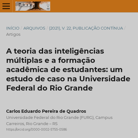
INÍCIO
/
ARQUIVOS
/
(2021), V. 22, PUBLICAÇÃO CONTÍNUA
/
Artigos
A teoria das inteligências
múltiplas e a formação
acadêmica de estudantes: um
estudo de caso na Universidade
Federal do Rio Grande
Carlos Eduardo Pereira de Quadros
Universidade Federal do Rio Grande (FURG), Campus
Carreiros, Rio Grande – RS
https://orcid.org/0000-0002-5755-0586