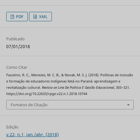
PDF
XML
Publicado
07/01/2018
Como Citar
Faustino, R. C., Menezes, M. C. B., & Novak, M. S. J. (2018). Políticas de inclusão
e formação de educadores indígenas Xetá no Paraná: aprendizagem e
revitalização cultural.
Revista on Line De Política E Gestão Educacional
, 303–321.
https://doi.org/10.22633/rpge.v22.n.1.2018.10744
Fomatos de Citação
Edição
v.22, n.1, jan./abr. (2018)