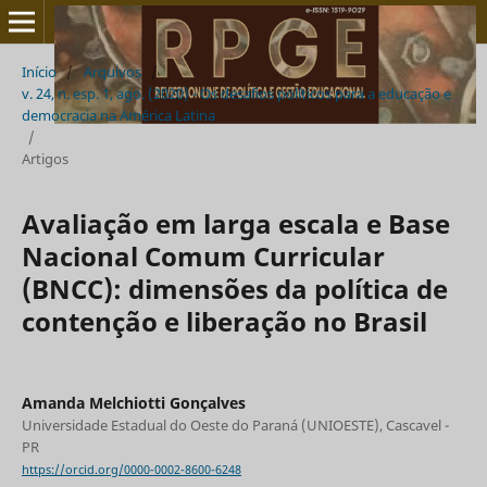
Início
/
Arquivos
/
v. 24, n. esp. 1, ago. (2020) - Os desafios políticos para a educação e
democracia na América Latina
/
Artigos
Avaliação em larga escala e Base
Nacional Comum Curricular
(BNCC): dimensões da política de
contenção e liberação no Brasil
Amanda Melchiotti Gonçalves
Universidade Estadual do Oeste do Paraná (UNIOESTE), Cascavel -
PR
https://orcid.org/0000-0002-8600-6248