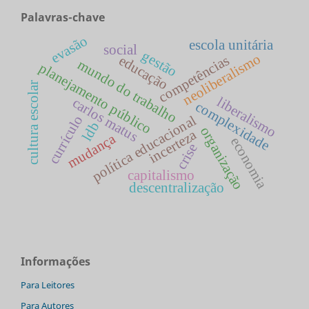
Palavras-chave
evasão
escola unitária
social
gestão
neoliberalismo
educação
competências
mundo do trabalho
planejamento público
cultura escolar
liberalismo
carlos matus
complexidade
política educacional
currículo
ldb
organização
incerteza
mudança
economia
crise
capitalismo
descentralização
Informações
Para Leitores
Para Autores