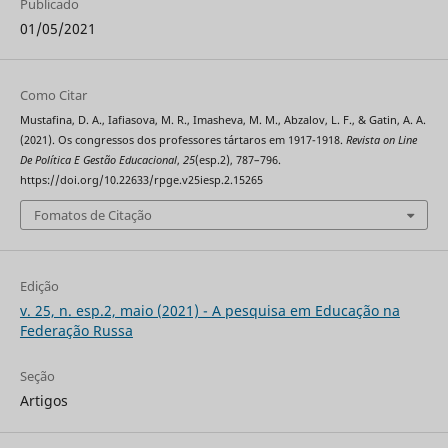
Publicado
01/05/2021
Como Citar
Mustafina, D. A., Iafiasova, M. R., Imasheva, M. M., Abzalov, L. F., & Gatin, A. A.
(2021). Os congressos dos professores tártaros em 1917-1918.
Revista on Line
De Política E Gestão Educacional
,
25
(esp.2), 787–796.
https://doi.org/10.22633/rpge.v25iesp.2.15265
Fomatos de Citação
Edição
v. 25, n. esp.2, maio (2021) - A pesquisa em Educação na
Federação Russa
Seção
Artigos