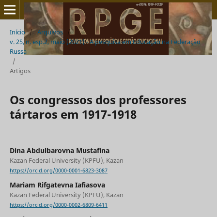
Início
/
Arquivos
/
v. 25, n. esp.2, maio (2021) - A pesquisa em Educação na Federação
Russa
/
Artigos
Os congressos dos professores
tártaros em 1917-1918
Dina Abdulbarovna Mustafina
Kazan Federal University (KPFU), Kazan
https://orcid.org/0000-0001-6823-3087
Mariam Rifgatevna Iafiasova
Kazan Federal University (KPFU), Kazan
https://orcid.org/0000-0002-6809-6411