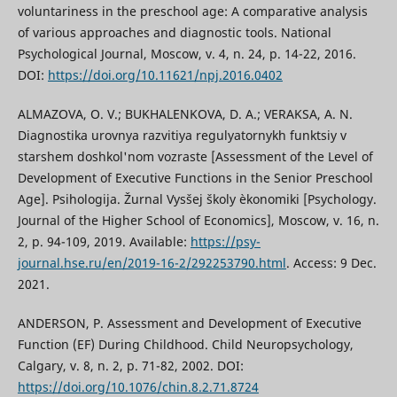
voluntariness in the preschool age: A comparative analysis
of various approaches and diagnostic tools. National
Psychological Journal, Moscow, v. 4, n. 24, p. 14-22, 2016.
DOI:
https://doi.org/10.11621/npj.2016.0402
ALMAZOVA, O. V.; BUKHALENKOVA, D. A.; VERAKSA, A. N.
Diagnostika urovnya razvitiya regulyatornykh funktsiy v
starshem doshkol'nom vozraste [Assessment of the Level of
Development of Executive Functions in the Senior Preschool
Age]. Psihologija. Žurnal Vysšej školy èkonomiki [Psychology.
Journal of the Higher School of Economics], Moscow, v. 16, n.
2, p. 94-109, 2019. Available:
https://psy-
journal.hse.ru/en/2019-16-2/292253790.html
. Access: 9 Dec.
2021.
ANDERSON, P. Assessment and Development of Executive
Function (EF) During Childhood. Child Neuropsychology,
Calgary, v. 8, n. 2, p. 71-82, 2002. DOI:
https://doi.org/10.1076/chin.8.2.71.8724