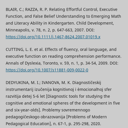
BLAIR, C.; RAZZA, R. P. Relating Effortful Control, Executive
Function, and False Belief Understanding to Emerging Math
and Literacy Ability in Kindergarten. Child Development,
Minneapolis, v. 78, n. 2, p. 647-663, 2007. DOI:
https://doi.org/10.1111/j.1467-8624.2007.01019.x
CUTTING, L. E. et al. Effects of fluency, oral language, and
executive function on reading comprehension performance.
Annals of Dyslexia, Toronto, v. 59, n. 1, p. 34-54, 2009. DOI:
https://doi.org/10.1007/s11881-009-0022-0
DEDYUKINA, M. I.; IVANOVA, M. K. Diagnostičeskij
instrumentarij izučenija kognitivnoj i èmocionalʹnoj sfer
razvitija detej 5-6 let [Diagnostic tools for studying the
cognitive and emotional spheres of the development in five
and six-year-olds]. Problemy sovremennogo
pedagogičeskogo obrazovanija [Problems of Modern
Pedagogical Education], n. 67-1, p. 295-298, 2020.