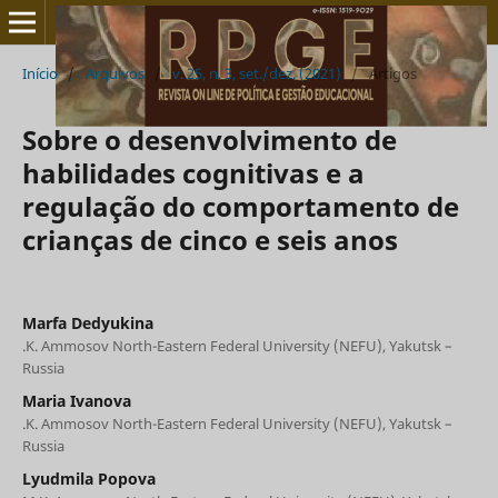
Início
/
Arquivos
/
v. 25, n. 3, set./dez. (2021)
/
Artigos
Sobre o desenvolvimento de
habilidades cognitivas e a
regulação do comportamento de
crianças de cinco e seis anos
Marfa Dedyukina
.K. Ammosov North-Eastern Federal University (NEFU), Yakutsk –
Russia
Maria Ivanova
.K. Ammosov North-Eastern Federal University (NEFU), Yakutsk –
Russia
Lyudmila Popova