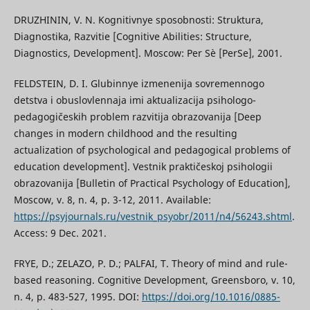
DRUZHININ, V. N. Kognitivnye sposobnosti: Struktura,
Diagnostika, Razvitie [Cognitive Abilities: Structure,
Diagnostics, Development]. Moscow: Per Sè [PerSe], 2001.
FELDSTEIN, D. I. Glubinnye izmenenija sovremennogo
detstva i obuslovlennaja imi aktualizacija psihologo-
pedagogičeskih problem razvitija obrazovanija [Deep
changes in modern childhood and the resulting
actualization of psychological and pedagogical problems of
education development]. Vestnik praktičeskoj psihologii
obrazovanija [Bulletin of Practical Psychology of Education],
Moscow, v. 8, n. 4, p. 3-12, 2011. Available:
https://psyjournals.ru/vestnik_psyobr/2011/n4/56243.shtml
.
Access: 9 Dec. 2021.
FRYE, D.; ZELAZO, P. D.; PALFAI, T. Theory of mind and rule-
based reasoning. Cognitive Development, Greensboro, v. 10,
n. 4, p. 483-527, 1995. DOI:
https://doi.org/10.1016/0885-