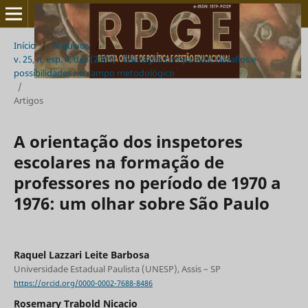
Início
/
Arquivos
/
v. 25, n. esp. 4, dez (2021) - Educação comparada: desafios e
possibilidades no campo metodológico
/
Artigos
A orientação dos inspetores
escolares na formação de
professores no período de 1970 a
1976: um olhar sobre São Paulo
Raquel Lazzari Leite Barbosa
Universidade Estadual Paulista (UNESP), Assis – SP
https://orcid.org/0000-0002-7688-8486
Rosemary Trabold Nicacio