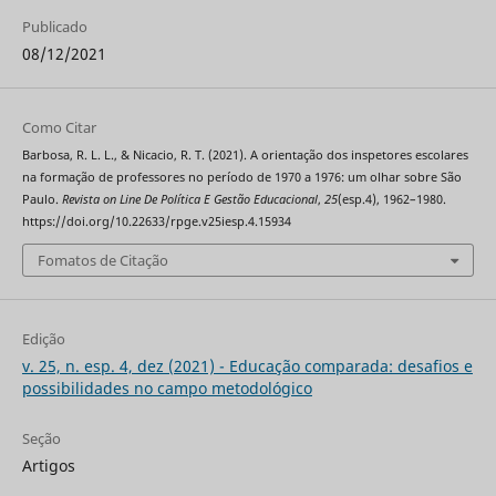
Publicado
08/12/2021
Como Citar
Barbosa, R. L. L., & Nicacio, R. T. (2021). A orientação dos inspetores escolares
na formação de professores no período de 1970 a 1976: um olhar sobre São
Paulo.
Revista on Line De Política E Gestão Educacional
,
25
(esp.4), 1962–1980.
https://doi.org/10.22633/rpge.v25iesp.4.15934
Fomatos de Citação
Edição
v. 25, n. esp. 4, dez (2021) - Educação comparada: desafios e
possibilidades no campo metodológico
Seção
Artigos