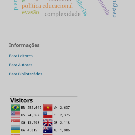
competências
economia
política educacional
evasão
complexidade
Informações
Para Leitores
Para Autores
Para Bibliotecários