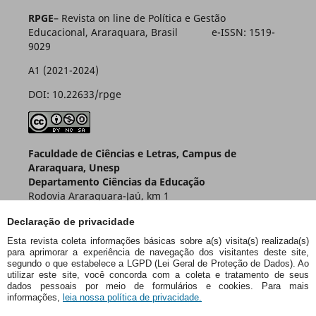
RPGE
– Revista on line de Política e Gestão
Educacional, Araraquara, Brasil e-ISSN: 1519-
9029
A1 (2021-2024)
DOI: 10.22633/rpge
Faculdade de Ciências e Letras, Campus de
Araraquara, Unesp
Departamento Ciências da Educação
Rodovia Araraquara-Jaú, km 1
Caixa Postal 174 – CEP 14800-901
Declaração de privacidade
Araraquara – SP – Brasil
Esta revista coleta informações básicas sobre a(s) visita(s) realizada(s)
para aprimorar a experiência de navegação dos visitantes deste site,
segundo o que estabelece a LGPD (Lei Geral de Proteção de Dados). Ao
utilizar este site, você concorda com a coleta e tratamento de seus
dados pessoais por meio de formulários e cookies. Para mais
informações,
leia nossa política de privacidade.