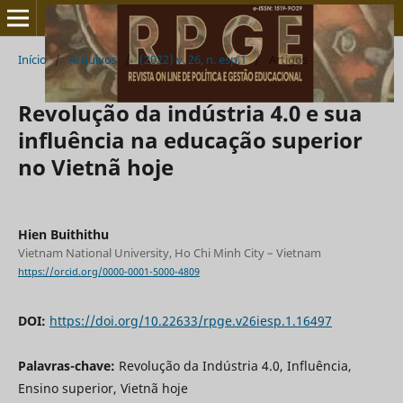
Início
/
Arquivos
/
(2022) v. 26, n. esp.1
/
Artigos
Revolução da indústria 4.0 e sua
influência na educação superior
no Vietnã hoje
Hien Buithithu
Vietnam National University, Ho Chi Minh City – Vietnam
https://orcid.org/0000-0001-5000-4809
DOI:
https://doi.org/10.22633/rpge.v26iesp.1.16497
Palavras-chave:
Revolução da Indústria 4.0, Influência,
Ensino superior, Vietnã hoje