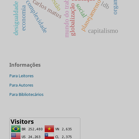
planejamento educacional
desigualdade social
mundo do trabalho
gestão
carlos matus
complexidade
ldb
social
globalização
economia
capitalismo
Informações
Para Leitores
Para Autores
Para Bibliotecários