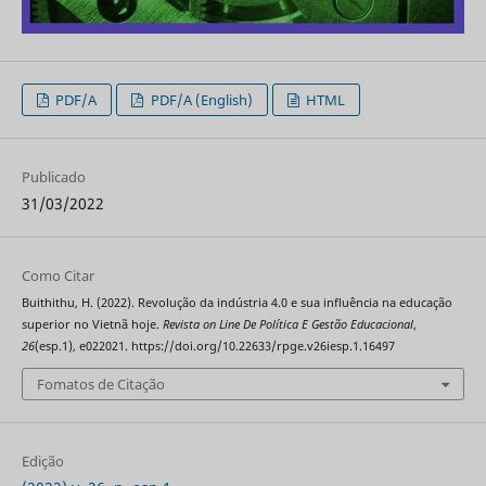
PDF/A
PDF/A (English)
HTML
Publicado
31/03/2022
Como Citar
Buithithu, H. (2022). Revolução da indústria 4.0 e sua influência na educação
superior no Vietnã hoje.
Revista on Line De Política E Gestão Educacional
,
26
(esp.1), e022021. https://doi.org/10.22633/rpge.v26iesp.1.16497
Fomatos de Citação
Edição