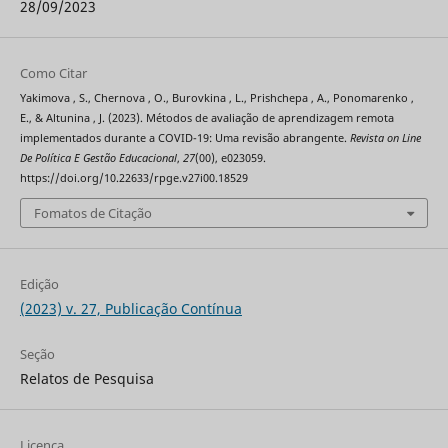
28/09/2023
Como Citar
Yakimova , S., Chernova , O., Burovkina , L., Prishchepa , A., Ponomarenko ,
E., & Altunina , J. (2023). Métodos de avaliação de aprendizagem remota
implementados durante a COVID-19: Uma revisão abrangente.
Revista on Line
De Política E Gestão Educacional
,
27
(00), e023059.
https://doi.org/10.22633/rpge.v27i00.18529
Fomatos de Citação
Edição
(2023) v. 27, Publicação Contínua
Seção
Relatos de Pesquisa
Licença