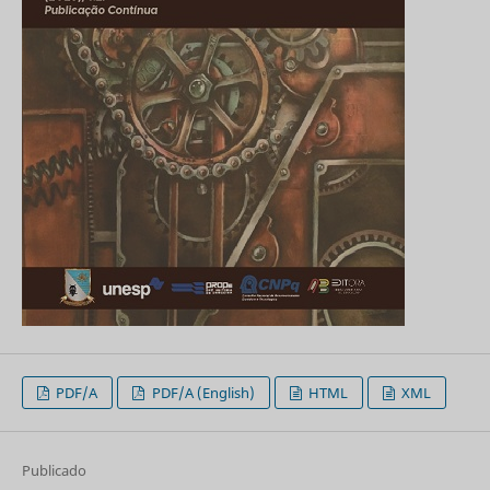
PDF/A
PDF/A (English)
HTML
XML
Publicado