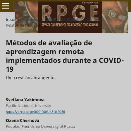
Início
/
Arquivos
/
(2023) v. 27, Publicação Contínua
/
Relatos de Pesquisa
Métodos de avaliação de
aprendizagem remota
implementados durante a COVID-
19
Uma revisão abrangente
Svetlana Yakimova
Pacific National University
https://orcid.org/0000-0003-4810-9956
Oxana Chernova
Peoples’ Friendship University of Russia