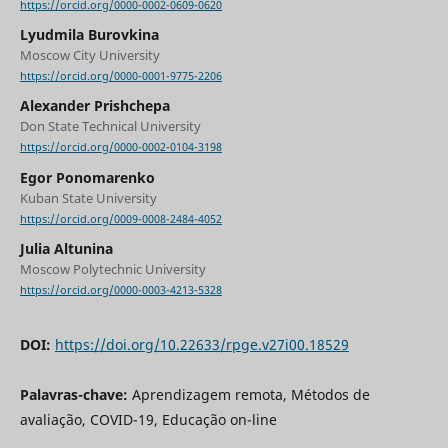
https://orcid.org/0000-0002-0609-0620
Lyudmila Burovkina
Moscow City University
https://orcid.org/0000-0001-9775-2206
Alexander Prishchepa
Don State Technical University
https://orcid.org/0000-0002-0104-3198
Egor Ponomarenko
Kuban State University
https://orcid.org/0009-0008-2484-4052
Julia Altunina
Moscow Polytechnic University
https://orcid.org/0000-0003-4213-5328
DOI:
https://doi.org/10.22633/rpge.v27i00.18529
Palavras-chave:
Aprendizagem remota, Métodos de
avaliação, COVID-19, Educação on-line