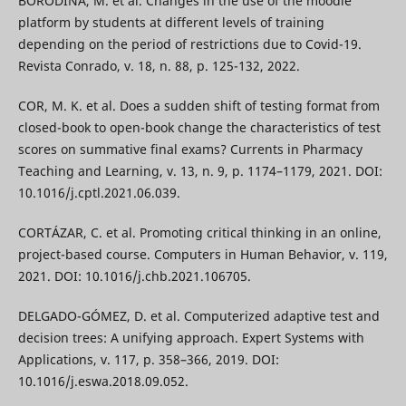
BORODINA, M. et al. Changes in the use of the moodle
platform by students at different levels of training
depending on the period of restrictions due to Covid-19.
Revista Conrado, v. 18, n. 88, p. 125-132, 2022.
COR, M. K. et al. Does a sudden shift of testing format from
closed-book to open-book change the characteristics of test
scores on summative final exams? Currents in Pharmacy
Teaching and Learning, v. 13, n. 9, p. 1174–1179, 2021. DOI:
10.1016/j.cptl.2021.06.039.
CORTÁZAR, C. et al. Promoting critical thinking in an online,
project-based course. Computers in Human Behavior, v. 119,
2021. DOI: 10.1016/j.chb.2021.106705.
DELGADO-GÓMEZ, D. et al. Computerized adaptive test and
decision trees: A unifying approach. Expert Systems with
Applications, v. 117, p. 358–366, 2019. DOI:
10.1016/j.eswa.2018.09.052.