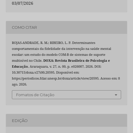
03/07/2026
COMO CITAR
ROJAS-ANDRADE, R. M.; RIBEIRO, L. P. Determinantes
comportamentais da fidelidade da intervenção na saúde mental
escolar: um estudo do modelo COM-B de sistemas de suporte
multinível no Chile.
DOXA: Revista Brasileira de Psicologia e
Educação
, Araraquara, v. 27, n. 00, p. e026007, 2026. DOI:
10.30715/doxa.v27i00.20595. Disponível em:
https://periodicos.fclar.unesp.br/doxa/article/view/20595. Acesso em: 8
ago. 2026.
Fomatos de Citação
EDIÇÃO