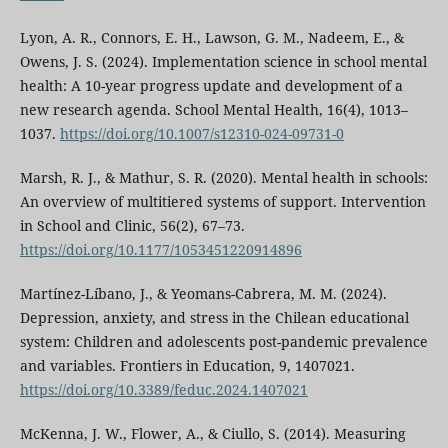
Lyon, A. R., Connors, E. H., Lawson, G. M., Nadeem, E., &
Owens, J. S. (2024). Implementation science in school mental
health: A 10-year progress update and development of a
new research agenda. School Mental Health, 16(4), 1013–
1037.
https://doi.org/10.1007/s12310-024-09731-0
Marsh, R. J., & Mathur, S. R. (2020). Mental health in schools:
An overview of multitiered systems of support. Intervention
in School and Clinic, 56(2), 67–73.
https://doi.org/10.1177/1053451220914896
Martínez-Líbano, J., & Yeomans-Cabrera, M. M. (2024).
Depression, anxiety, and stress in the Chilean educational
system: Children and adolescents post-pandemic prevalence
and variables. Frontiers in Education, 9, 1407021.
https://doi.org/10.3389/feduc.2024.1407021
McKenna, J. W., Flower, A., & Ciullo, S. (2014). Measuring