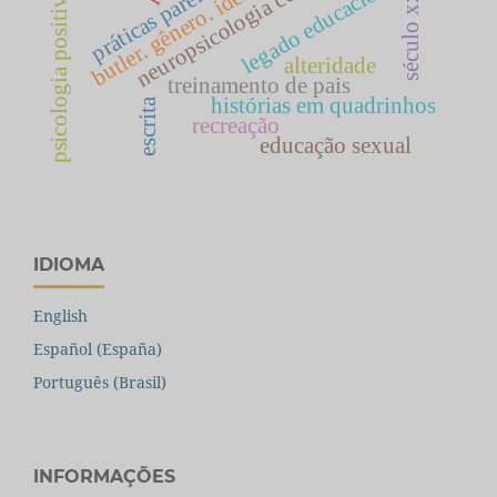
neuropsicologia comportamental
práticas parentais
legado educacional
psicologia positiva.
século xx
alteridade
treinamento de pais
histórias em quadrinhos
escrita
recreação
educação sexual
IDIOMA
English
Español (España)
Português (Brasil)
INFORMAÇÕES