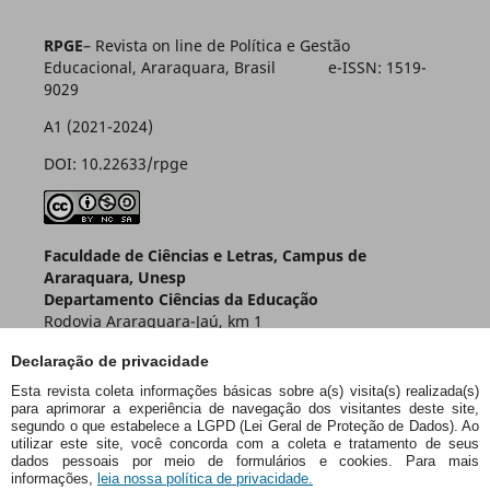
RPGE
– Revista on line de Política e Gestão
Educacional, Araraquara, Brasil e-ISSN: 1519-
9029
A1 (2021-2024)
DOI: 10.22633/rpge
Faculdade de Ciências e Letras, Campus de
Araraquara, Unesp
Departamento Ciências da Educação
Rodovia Araraquara-Jaú, km 1
Caixa Postal 174 – CEP 14800-901
Declaração de privacidade
Araraquara – SP – Brasil
Esta revista coleta informações básicas sobre a(s) visita(s) realizada(s)
para aprimorar a experiência de navegação dos visitantes deste site,
segundo o que estabelece a LGPD (Lei Geral de Proteção de Dados). Ao
utilizar este site, você concorda com a coleta e tratamento de seus
dados pessoais por meio de formulários e cookies. Para mais
informações,
leia nossa política de privacidade.