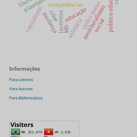
política educacional
carlos matus
competências
neoliberalismo
capitalismo
educação
crise
incerteza
mudança
solidária
social
ldb
Informações
Para Leitores
Para Autores
Para Bibliotecários