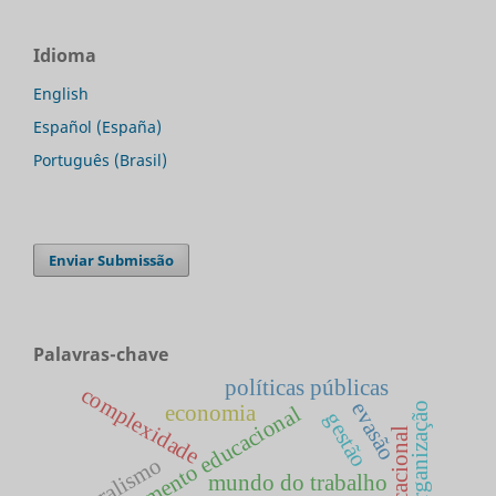
Idioma
English
Español (España)
Português (Brasil)
Enviar Submissão
Palavras-chave
políticas públicas
complexidade
evasão
organização
economia
planejamento educacional
gestão
liberalismo
mundo do trabalho