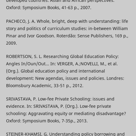
developed countries: Asian and African perspectives.
Oxford: Symposium Books, 41-63 p., 2007.
PACHECO, J. A. Whole, bright, deep with understanding: life
story and politics of curriculum studies: in-between William
Pinar and Ivor Goodson. Roterdão: Sense Publishers, 169 p.,
2009.
ROBERTSON, S. L. Researching Global Education Policy:
Angles In/Oun/Out... In: VERGER, A.;NOVELLI, M., et al.
(Org.). Global education policy and international
development: New agendas, issues and policies. Londres:
Bloomsbury Academic, 33-51 p., 2012.
SRIVASTAVA, P. Low-fee Private Schooling: issues and
evidence. In: SRIVASTAVA, P. (Org.). Low-fee private
schooling: Aggravating equity or mediating disadvantage?
Oxford: Symposium Books, 7-35p., 2013.
STEINER-KHAMSI, G. Understanding policy borrowing and