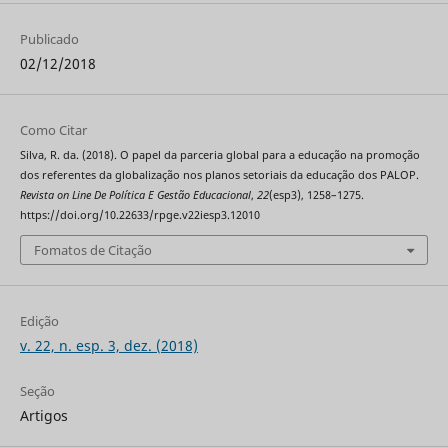
Publicado
02/12/2018
Como Citar
Silva, R. da. (2018). O papel da parceria global para a educação na promoção
dos referentes da globalização nos planos setoriais da educação dos PALOP.
Revista on Line De Política E Gestão Educacional
,
22
(esp3), 1258–1275.
https://doi.org/10.22633/rpge.v22iesp3.12010
Fomatos de Citação
Edição
v. 22, n. esp. 3, dez. (2018)
Seção
Artigos