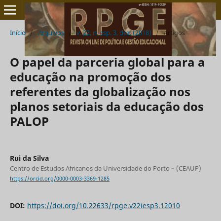
Início
/
Arquivos
/
v. 22, n. esp. 3, dez. (2018)
/
Artigos
O papel da parceria global para a
educação na promoção dos
referentes da globalização nos
planos setoriais da educação dos
PALOP
Rui da Silva
Centro de Estudos Africanos da Universidade do Porto – (CEAUP)
https://orcid.org/0000-0003-3369-1285
DOI:
https://doi.org/10.22633/rpge.v22iesp3.12010