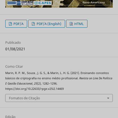
PDF/A
PDF/A (English)
HTML
Publicado
01/08/2021
Como Citar
Marin, R. P. M., Souza , J. G. S., & Marin, L. H. G. (2021). Ensinando conceitos
básicos de criptografia no ensino médio profissional.
Revista on Line De Política
E Gestão Educacional
,
25
(2), 1282–1296.
https://doi.org/10.22633/rpge.v25i2.14469
Fomatos de Citação
Edição