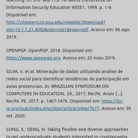
Information Security Education WISE1. 1999. p. 1-9.
Disponível em:
http://citeseerx.ist.psu.edu/viewdoc/download?
doi=10.1.1.21.4050&rep=rep1&type=pdf
. Acesso em: 06 ago.
2019.
OPENPGP. OpenPGP. 2018. Disponível em:
https://www.openpgp.org
. Acesso em: 20 maio 2019.
SILVA, V. et al. Mineração de dados utilizando análise de
redes social para identificar tendências de participação em
aulas presenciais. In: BRAZILIAN SYMPOSIUM ON
COMPUTERS IN EDUCATION, 28., 2017, Recife. Anais […].
Recife, PE, 2017. p. 1467-1476. Disponível em:
https://br-
ie.org/pub/index.php/sbie/article/view/7677
. Acesso em: 30
set. 2020.
SONG, X.; DENG, H. Taking flexible and diverse approaches
to get undergraduate students interested in cryptography