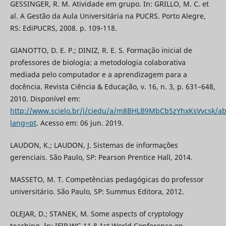
GESSINGER, R. M. Atividade em grupo. In: GRILLO, M. C. et
al. A Gestão da Aula Universitária na PUCRS. Porto Alegre,
RS: EdiPUCRS, 2008. p. 109-118.
GIANOTTO, D. E. P.; DINIZ, R. E. S. Formação inicial de
professores de biologia: a metodologia colaborativa
mediada pelo computador e a aprendizagem para a
docência. Revista Ciência & Educação, v. 16, n. 3, p. 631–648,
2010. Disponível em:
http://www.scielo.br/j/ciedu/a/m8BHLB9MbCb5zYhxKsVvcsk/ab
lang=pt
. Acesso em: 06 jun. 2019.
LAUDON, K.; LAUDON, J. Sistemas de informações
gerenciais. São Paulo, SP: Pearson Prentice Hall, 2014.
MASSETO, M. T. Competências pedagógicas do professor
universitário. São Paulo, SP: Summus Editora, 2012.
OLEJAR, D.; STANEK, M. Some aspects of cryptology
teaching. In: IFIP WG 11.8 1st World Conference on