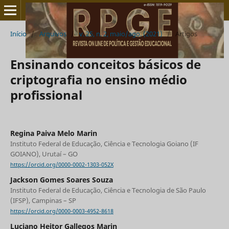
Início
/
Arquivos
/
v. 25, n. 2, maio/ago. (2021)
/
Artigos
Ensinando conceitos básicos de
criptografia no ensino médio
profissional
Regina Paiva Melo Marin
Instituto Federal de Educação, Ciência e Tecnologia Goiano (IF
GOIANO), Urutaí – GO
https://orcid.org/0000-0002-1303-052X
Jackson Gomes Soares Souza
Instituto Federal de Educação, Ciência e Tecnologia de São Paulo
(IFSP), Campinas – SP
https://orcid.org/0000-0003-4952-8618
Luciano Heitor Gallegos Marin