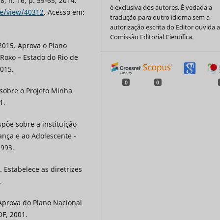
8, n. 16, p. 59-65, 2014.
é exclusiva dos autores. É vedada a
cle/view/40312
. Acesso em:
tradução para outro idioma sem a
autorização escrita do Editor ouvida 
Comissão Editorial Científica.
2015. Aprova o Plano
Roxo – Estado do Rio de
2015.
0
0
 sobre o Projeto Minha
1.
spõe sobre a instituição
ança e ao Adolescente -
1993.
 Estabelece as diretrizes
.
 Aprova do Plano Nacional
DF, 2001.