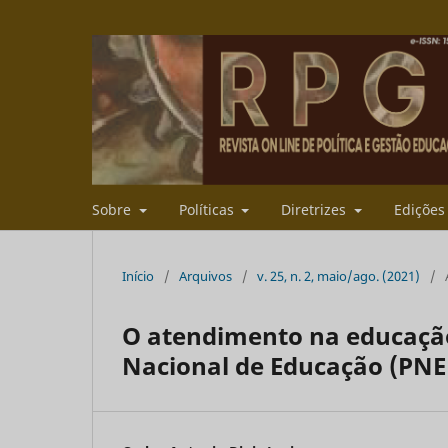
Sobre
Políticas
Diretrizes
Ediçõe
Início
/
Arquivos
/
v. 25, n. 2, maio/ago. (2021)
/
O atendimento na educaçã
Nacional de Educação (PNE