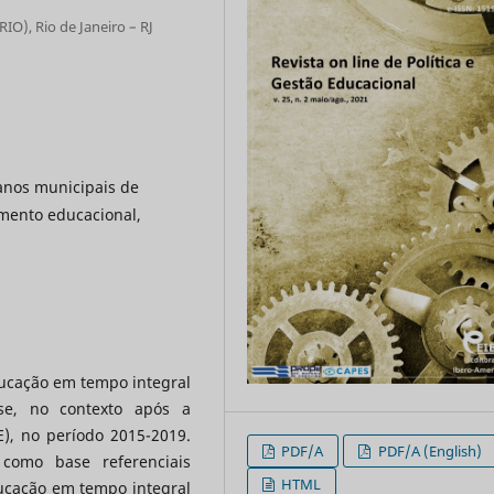
IO), Rio de Janeiro – RJ
anos municipais de
mento educacional,
educação em tempo integral
se, no contexto após a
), no período 2015-2019.
PDF/A
PDF/A (English)
 como base referenciais
HTML
ucação em tempo integral