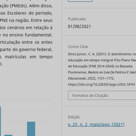
ação (PMEds). Além disso,
os Escolares do período,
Publicado
 PNE na região. Entre seus
01/08/2021
ntos cenários em relação à
 e no ensino fundamental.
ticulação entre os entes
Como Citar
 parte do governo federal,
Diniz Junior, C. A. (2021). O atendimento n
as matrículas em tempo
educação em tempo integral Pós-Plano Na
l.
de Educação (PNE 2014-2024) na Baixada
Fluminense.
Revista on Line De Política E Ges
Educacional
,
25
(2), 1151–1172.
https://doi.org/10.22633/rpge.v25i2.14741
Fomatos de Citação
Edição
v. 25, n. 2, maio/ago. (2021)