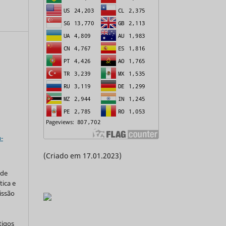
a
-
(Criado em 17.01.2023)
 de
tica e
issão
tigos