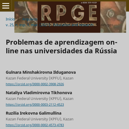
Início
/
Arquivos
/
v. 25, n. esp. 1, mar. (2021) - Education and research
/
Artigos
Problemas de aprendizagem on-
line nas universidades da Rússia
Gulnara Minshakirovna Ilduganova
Kazan Federal University (KPFU), Kazan
https://orcid.org/0000-0002-3908-2926
Nataliya Vladimirovna Tikhonova
Kazan Federal University (KPFU), Kazan
https://orcid.org/0000-0003-2112-4523
Ruzilia Irekovna Galimullina
Kazan Federal University (KPFU), Kazan
https://orcid.org/0000-0002-4573-4783