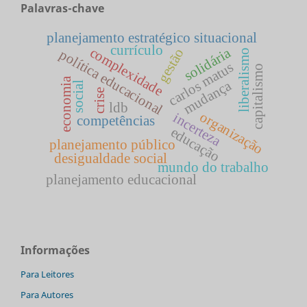
Palavras-chave
planejamento estratégico situacional
currículo
complexidade
solidária
gestão
política educacional
liberalismo
carlos matus
capitalismo
economia
mudança
social
crise
ldb
organização
incerteza
competências
educação
planejamento público
desigualdade social
mundo do trabalho
planejamento educacional
Informações
Para Leitores
Para Autores