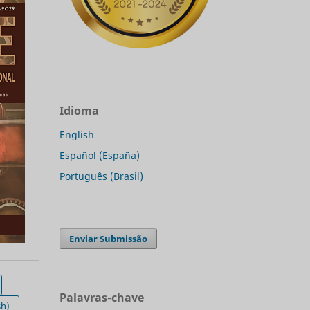
Idioma
English
Español (España)
Português (Brasil)
Enviar Submissão
Palavras-chave
sh)