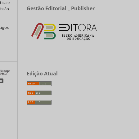
tica e
Gestão Editorial _ Publisher
issão
tigos
a
Edição Atual
0