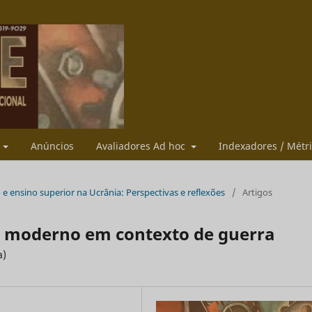
s
Anúncios
Avaliadores Ad hoc
Indexadores / Métr
ão e ensino superior na Ucrânia: Perspectivas e reflexões
/
Artigos
co moderno em contexto de guerra
a)