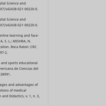
gital Science and
.1007/s42438-021-00220-0.
gital Science and
.1007/s42438-021-00220-0.
online learning and face-
A, S. L.; MISHRA, N.
zation. Boca Raton: CRC
97-2.
 and sports educational
mericana de Ciencias del
538991.
tages and advantages of
utions of medical
and Didactics, v. 1, n. 3,