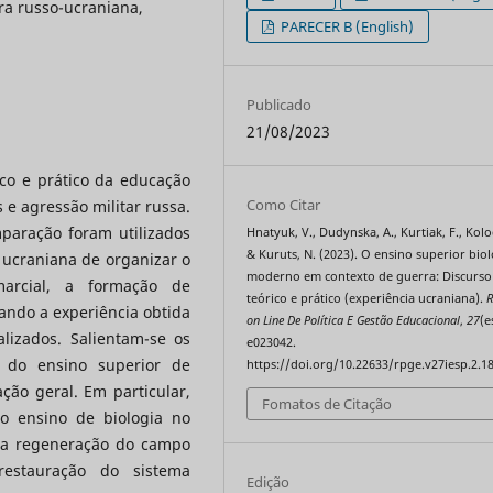
ra russo-ucraniana,
PARECER B (English)
Publicado
21/08/2023
ico e prático da educação
Como Citar
 e agressão militar russa.
paração foram utilizados
Hnatyuk, V., Dudynska, A., Kurtiak, F., Kolod
& Kuruts, N. (2023). O ensino superior bio
 ucraniana de organizar o
moderno em contexto de guerra: Discurso
marcial, a formação de
teórico e prático (experiência ucraniana).
R
ando a experiência obtida
on Line De Política E Gestão Educacional
,
27
(e
lizados. Salientam-se os
e023042.
o do ensino superior de
https://doi.org/10.22633/rpge.v27iesp.2.1
ção geral. Em particular,
Fomatos de Citação
 o ensino de biologia no
e a regeneração do campo
estauração do sistema
Edição