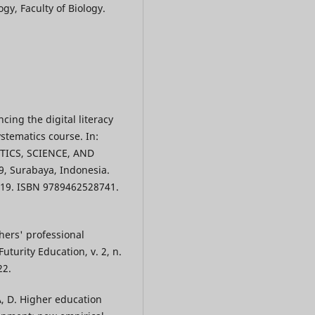
gy, Faculty of Biology.
ing the digital literacy
stematics course. In:
ICS, SCIENCE, AND
 Surabaya, Indonesia.
 2019. ISBN 9789462528741.
hers' professional
uturity Education, v. 2, n.
22.
 D. Higher education