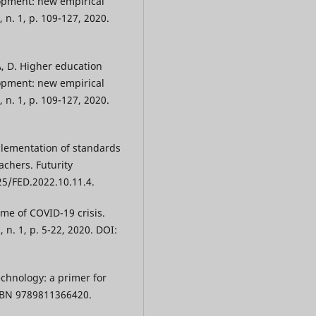
lopment: new empirical
 n. 1, p. 109-127, 2020.
 D. Higher education
lopment: new empirical
 n. 1, p. 109-127, 2020.
plementation of standards
achers. Futurity
125/FED.2022.10.11.4.
me of COVID-19 crisis.
 n. 1, p. 5-22, 2020. DOI:
chnology: a primer for
 ISBN 9789811366420.