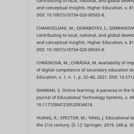
contributing to local, national, and global deve
and conceptual insights. Higher Education, v. 81,
DOI: 10.1007/s10734-020-00565-8.
CHANKSELIANI, M.; QORABOYEV, I.; GIMRANOVA,
contributing to local, national, and global deve
and conceptual insights. Higher Education, v. 81,
DOI: 10.1007/s10734-020-00565-8.
CHRÁSKOVÁ, M.; CHRÁSKA, M. Availability of im
of digital competence of secondary education te
Education, v. 1, n. 1, p. 32–40, 2021. DOI: 10.57
DHAWAN, S. Online learning: A panacea in the ti
Journal of Educational Technology Systems, v. 49,
10.1177/0047239520934018.
HUANG, R.; SPECTOR, M.; YANG, J. Educational te
the 21st century. [S. l.]: Springer, 2019. 248 p.