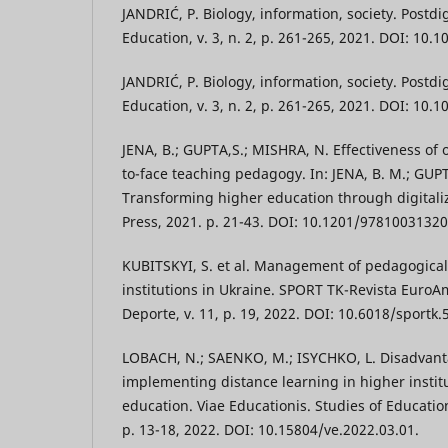
JANDRIĆ, P. Biology, information, society. Postdi
Education, v. 3, n. 2, p. 261-265, 2021. DOI: 10
JANDRIĆ, P. Biology, information, society. Postdi
Education, v. 3, n. 2, p. 261-265, 2021. DOI: 10
JENA, B.; GUPTA,S.; MISHRA, N. Effectiveness of 
to-face teaching pedagogy. In: JENA, B. M.; GUPT
Transforming higher education through digitali
Press, 2021. p. 21-43. DOI: 10.1201/97810031320
KUBITSKYI, S. et al. Management of pedagogical
institutions in Ukraine. SPORT TK-Revista EuroA
Deporte, v. 11, p. 19, 2022. DOI: 10.6018/sportk.
LOBACH, N.; SAENKO, M.; ISYCHKO, L. Disadvan
implementing distance learning in higher instit
education. Viae Educationis. Studies of Education 
p. 13-18, 2022. DOI: 10.15804/ve.2022.03.01.