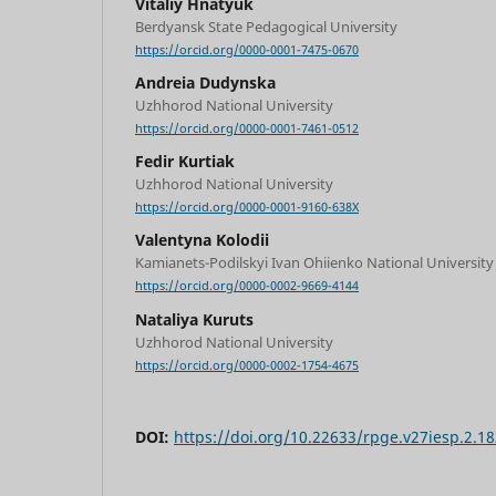
Vitaliy Hnatyuk
Berdyansk State Pedagogical University
https://orcid.org/0000-0001-7475-0670
Andreia Dudynska
Uzhhorod National University
https://orcid.org/0000-0001-7461-0512
Fedir Kurtiak
Uzhhorod National University
https://orcid.org/0000-0001-9160-638X
Valentyna Kolodii
Kamianets-Podilskyi Ivan Ohiienko National University
https://orcid.org/0000-0002-9669-4144
Nataliya Kuruts
Uzhhorod National University
https://orcid.org/0000-0002-1754-4675
DOI:
https://doi.org/10.22633/rpge.v27iesp.2.1