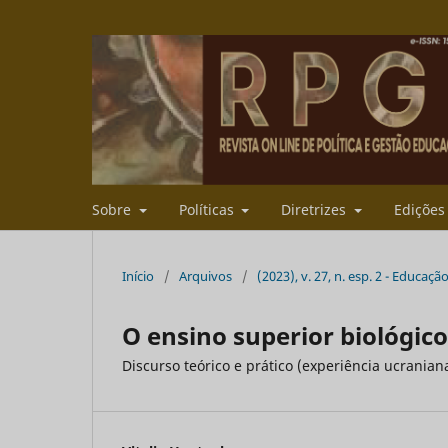
Sobre
Políticas
Diretrizes
Ediçõe
Início
/
Arquivos
/
(2023), v. 27, n. esp. 2 - Educaç
O ensino superior biológi
Discurso teórico e prático (experiência ucranian