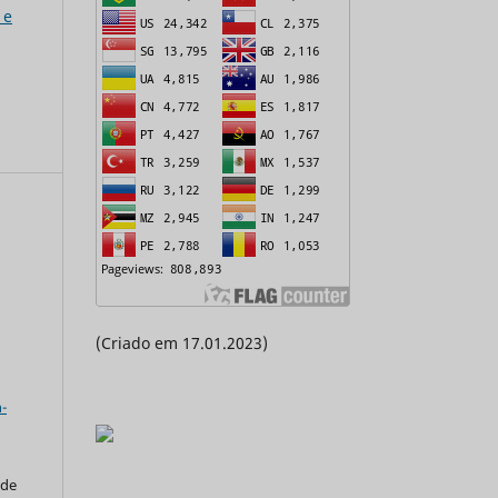
 e
(Criado em 17.01.2023)
a
-
 de