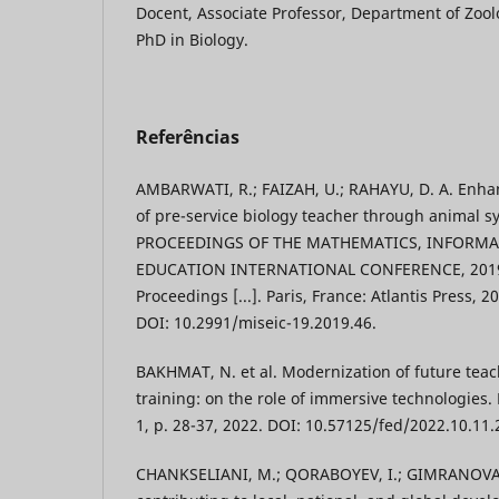
Docent, Associate Professor, Department of Zoolo
PhD in Biology.
Referências
AMBARWATI, R.; FAIZAH, U.; RAHAYU, D. A. Enhanc
of pre-service biology teacher through animal sy
PROCEEDINGS OF THE MATHEMATICS, INFORMAT
EDUCATION INTERNATIONAL CONFERENCE, 2019,
Proceedings [...]. Paris, France: Atlantis Press,
DOI: 10.2991/miseic-19.2019.46.
BAKHMAT, N. et al. Modernization of future teac
training: on the role of immersive technologies. F
1, p. 28-37, 2022. DOI: 10.57125/fed/2022.10.11.
CHANKSELIANI, M.; QORABOYEV, I.; GIMRANOVA,