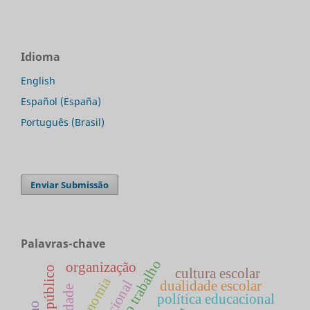
Idioma
English
Español (España)
Português (Brasil)
Enviar Submissão
Palavras-chave
mundo do trabalho
organização
cultura escolar
economia
dualidade escolar
política educacional