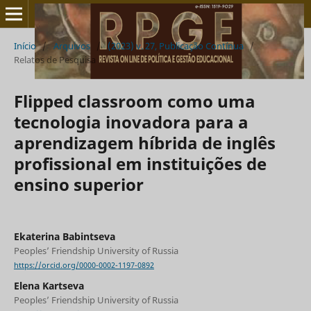
Início
/
Arquivos
/
(2023) v. 27, Publicação Contínua
/
Relatos de Pesquisa
Flipped classroom como uma
tecnologia inovadora para a
aprendizagem híbrida de inglês
profissional em instituições de
ensino superior
Ekaterina Babintseva
Peoples’ Friendship University of Russia
https://orcid.org/0000-0002-1197-0892
Elena Kartseva
Peoples’ Friendship University of Russia