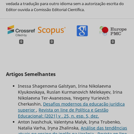
vedada a tradução para outro idioma sem a autorização escrita do
Editor ouvida a Comissão Editorial Científica.
0
0
0
Artigos Semelhantes
Inessa Shagenovna Galstyan, Irina Nikolaevna
Klyukovskaya, Ruslan Kurmanovich Melekayev, Irina
Nikolaevna Ter-Avanesova, Yevgeny Yurievich
Cherkashin,
Desafios modernos da educação jurídica
superior
,
Revista on line de Política e Gestão
Educacional: (2021) v . 25, n. esp. 5, dez.
Anton Ivashchuk, Valentyna Malyk, Iryna Trubenko,
Natalia Varha, Iryna Zhalinska,
Análise das tendências
atuais no ensino de inglês na Ucrânia
,
Revista on line