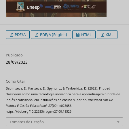
PDF/A
PDF/A (English)
HTML
XML
Publicado
28/09/2023
Como Citar
Babintseva, E., Kartseva, E., Spynu, L., & Tavberidze, D. (2023). Flipped
classroom como uma tecnologia inovadora para a aprendizagem híbrida de
inglês profissional em instituições de ensino superior.
Revista on Line De
Política E Gestão Educacional
,
27
(00), e023056.
https://doi.org/10.22633/rpge.v27i00.18526
Fomatos de Citação