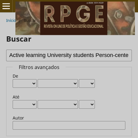
Início
/
Buscar
Buscar
Filtros avançados
De
Até
Autor