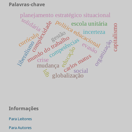
Palavras-chave
planejamento estratégico situacional
solidária
política educacional
complexidade
escola unitária
capitalismo
incerteza
gestão
currículo
mundo do trabalho
competências
organização
liberalismo
evasão
educação
carlos matus
crise
mudança
social
ldb
globalização
Informações
Para Leitores
Para Autores