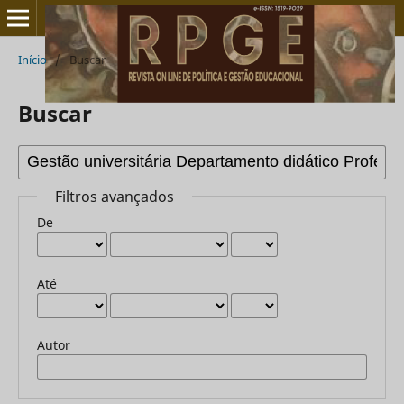
Início
/
Buscar
Buscar
Filtros avançados
De
Até
Autor