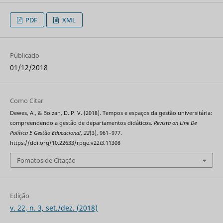
PDF
XML
Publicado
01/12/2018
Como Citar
Dewes, A., & Bolzan, D. P. V. (2018). Tempos e espaços da gestão universitária:
compreendendo a gestão de departamentos didáticos.
Revista on Line De
Política E Gestão Educacional
,
22
(3), 961–977.
https://doi.org/10.22633/rpge.v22i3.11308
Fomatos de Citação
Edição
v. 22, n. 3, set./dez. (2018)