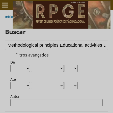
Início
/
Buscar
Buscar
Filtros avançados
De
Até
Autor