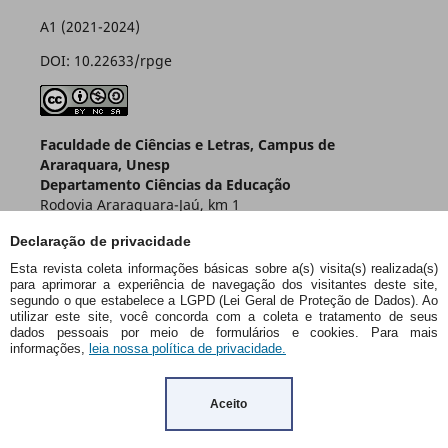
A1 (2021-2024)
DOI: 10.22633/rpge
Faculdade de Ciências e Letras, Campus de
Araraquara, Unesp
Departamento Ciências da Educação
Rodovia Araraquara-Jaú, km 1
Caixa Postal 174 – CEP 14800-901
Declaração de privacidade
Araraquara – SP – Brasil
Esta revista coleta informações básicas sobre a(s) visita(s) realizada(s)
para aprimorar a experiência de navegação dos visitantes deste site,
segundo o que estabelece a LGPD (Lei Geral de Proteção de Dados). Ao
utilizar este site, você concorda com a coleta e tratamento de seus
dados pessoais por meio de formulários e cookies. Para mais
informações,
leia nossa política de privacidade.
Aceito